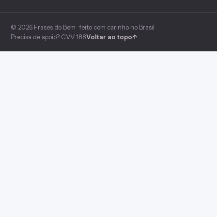
© 2026 Frases do Bem · feito com carinho no Brasil
Precisa de apoio? CVV 188
Voltar ao topo
↑