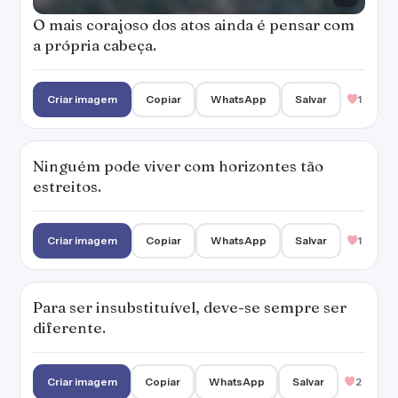
O mais corajoso dos atos ainda é pensar com
a própria cabeça.
Criar imagem
Copiar
WhatsApp
Salvar
1
Ninguém pode viver com horizontes tão
estreitos.
Criar imagem
Copiar
WhatsApp
Salvar
1
Para ser insubstituível, deve-se sempre ser
diferente.
Criar imagem
Copiar
WhatsApp
Salvar
2