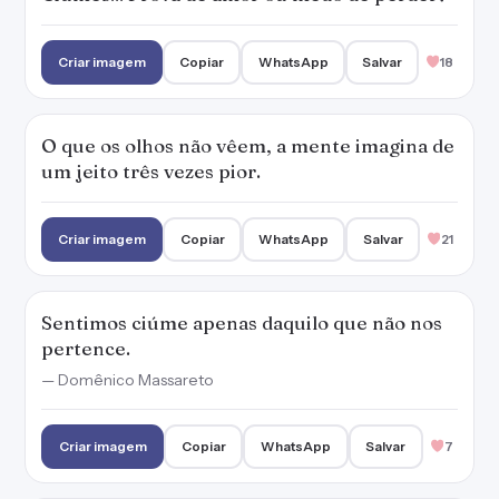
Criar imagem
Copiar
WhatsApp
Salvar
18
O que os olhos não vêem, a mente imagina de
um jeito três vezes pior.
Criar imagem
Copiar
WhatsApp
Salvar
21
Sentimos ciúme apenas daquilo que não nos
pertence.
— Domênico Massareto
Criar imagem
Copiar
WhatsApp
Salvar
7