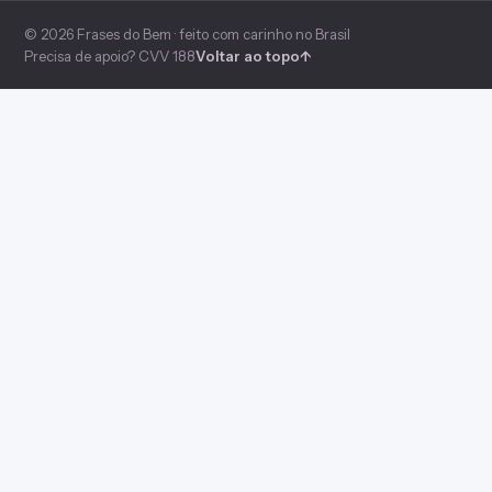
© 2026 Frases do Bem · feito com carinho no Brasil
Precisa de apoio? CVV 188
Voltar ao topo
↑