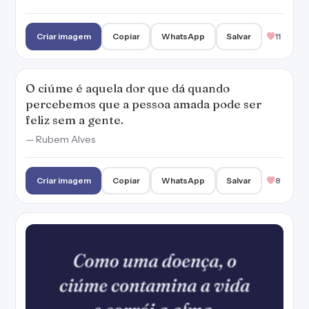
Criar imagem
Copiar
WhatsApp
Salvar
11
O ciúme é aquela dor que dá quando
percebemos que a pessoa amada pode ser
feliz sem a gente.
— Rubem Alves
Criar imagem
Copiar
WhatsApp
Salvar
8