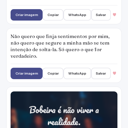
Bobeira é não viver a realidade.
Criar imagem
Copiar
WhatsApp
Salvar
Hoje eu acordei com medo, mas não chorei,
nem reclamei abrigo. Do escuro, eu via o
infinito... É iluminado pela beleza do que
aconteceu há minutos atrás.