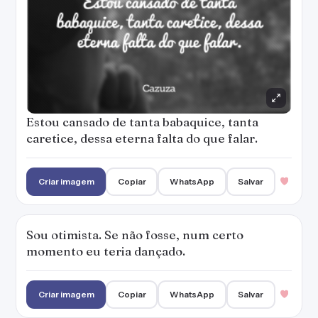
Sou otimista. Se não fosse, num certo
momento eu teria dançado.
Criar imagem
Copiar
WhatsApp
Salvar
Pra mudar alguma coisa, a gente teve que
gritar, se drogar, ir pra rua e enfrentar nossa
própria fraqueza. Era uma maneira de não se
render, de não ficar careca, careta.
Criar imagem
Copiar
WhatsApp
Salvar