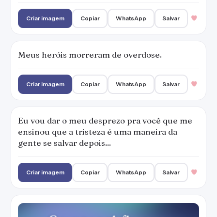
Criar imagem
Copiar
WhatsApp
Salvar
O tempo vai dizer se o que espero me
interessa. Se eu levo a vida, ou se é ela que
me leva.
Criar imagem
Copiar
WhatsApp
Salvar