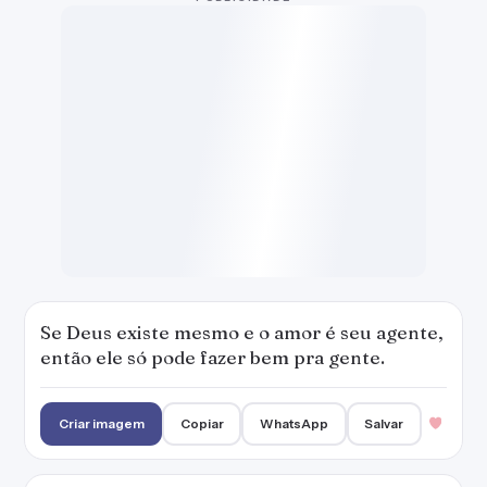
Se Deus existe mesmo e o amor é seu agente,
então ele só pode fazer bem pra gente.
Criar imagem
Copiar
WhatsApp
Salvar
Ao contrário de todo mundo, que fica se
ressentindo "porque ela me deixou, não sabe
o que perdeu", eu não tenho medo de dizer:
Eu é que fui covarde e babaca.
Criar imagem
Copiar
WhatsApp
Salvar