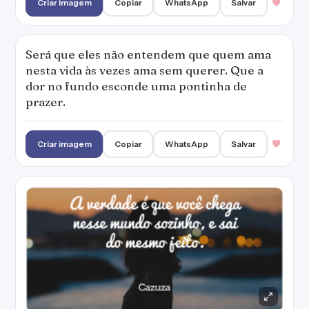
A verdade é que você chega nesse mundo
sozinho, e sai do mesmo jeito.
Criar imagem
Copiar
WhatsApp
Salvar
1
Acenda as luzes todas. Perca a razão! Vem, me
procura e encaixa no escuro do meu coração.
Criar imagem
Copiar
WhatsApp
Salvar