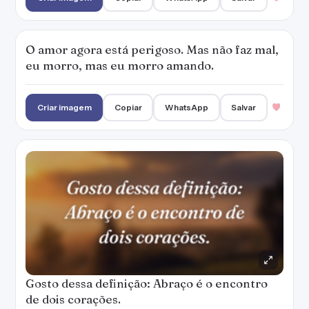
Gosto dessa definição: Abraço é o encontro
de dois corações.
Criar imagem
Copiar
WhatsApp
Salvar
Sonhar só não dá em nada, é uma festa na
prisão.
Criar imagem
Copiar
WhatsApp
Salvar
E pela metamorfose da vida se tornem