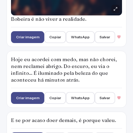
Criar imagem
Copiar
WhatsApp
Salvar
E se por acaso doer demais, é porque valeu.
Criar imagem
Copiar
WhatsApp
Salvar
Meu coração está aberto e as minhas malas
desfeitas. Eu não vou embora tão cedo.