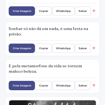
maluco beleza.
Criar imagem
Copiar
WhatsApp
Salvar
Estou cansado de tanta babaquice, tanta
caretice, dessa eterna falta do que falar.
Criar imagem
Copiar
WhatsApp
Salvar