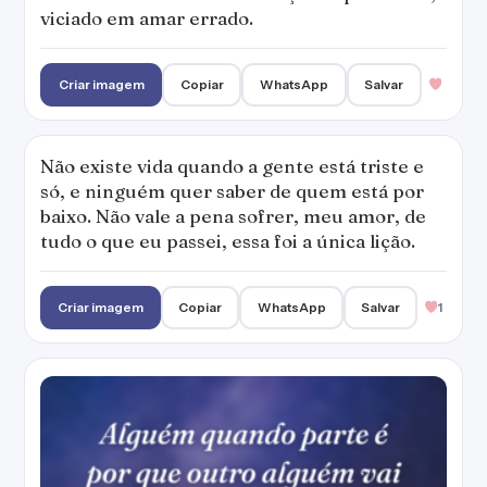
Alguém quando parte é por que outro
alguém vai chegar.
Criar imagem
Copiar
WhatsApp
Salvar
Acho muito chato você chegar a um lugar e
ficar ouvindo as pessoas falarem mal da vida.
Pô, vai a um analista então!