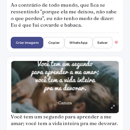
Você tem um segundo para aprender a me
amar; você tem a vida inteira pra me devorar.
Criar imagem
Copiar
WhatsApp
Salvar
Meus heróis morreram de overdose.
Criar imagem
Copiar
WhatsApp
Salvar
Eu vou dar o meu desprezo pra você que me
ensinou que a tristeza é uma maneira da
gente se salvar depois...