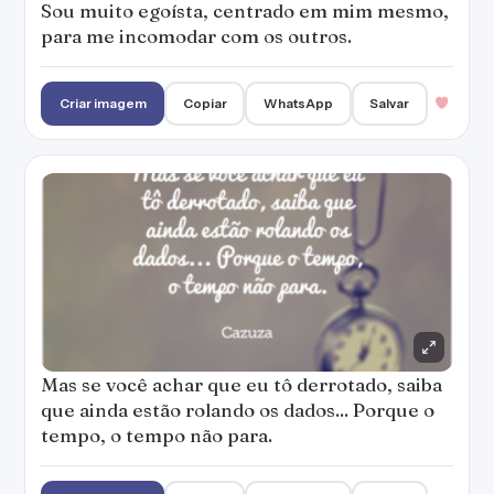
Mas se você achar que eu tô derrotado, saiba
que ainda estão rolando os dados... Porque o
tempo, o tempo não para.
Criar imagem
Copiar
WhatsApp
Salvar
Queria te falar tantas coisas, queria te falar
do meu amor que muito tempo não é
correspondido, queria te falar de minhas
lágrimas, do meu sofrimento, da minha dor e
da minha paixão.
Criar imagem
Copiar
WhatsApp
Salvar