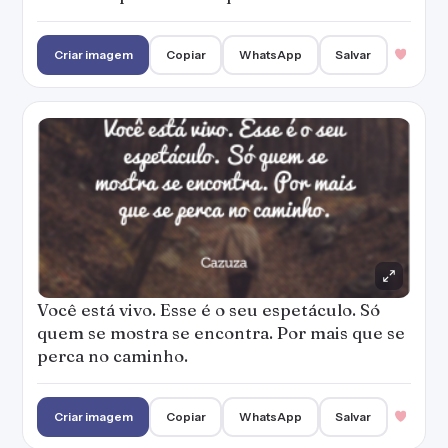
Você está vivo. Esse é o seu espetáculo. Só
quem se mostra se encontra. Por mais que se
perca no caminho.
Criar imagem
Copiar
WhatsApp
Salvar
A vida veio e me levou com ela.
Criar imagem
Copiar
WhatsApp
Salvar
Dias sim, dias não. Eu vou sobrevivendo sem
um arranhão. Da caridade de quem me
detesta.
Criar imagem
Copiar
WhatsApp
Salvar
1