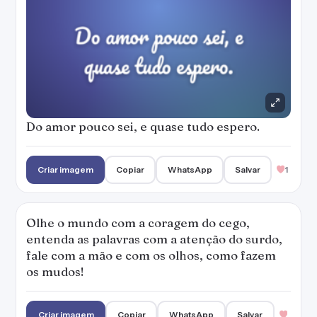
Olhe o mundo com a coragem do cego,
entenda as palavras com a atenção do surdo,
fale com a mão e com os olhos, como fazem
os mudos!
Criar imagem
Copiar
WhatsApp
Salvar
O amor agora está perigoso. Mas não faz mal,
eu morro, mas eu morro amando.
Criar imagem
Copiar
WhatsApp
Salvar