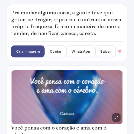
Você pensa com o coração e ama com o
cérebro.
Criar imagem
Copiar
WhatsApp
Salvar
Eu queria ter uma bomba, um flit paralisante
qualquer pra poder me livrar do prático
efeito: das tuas frases feitas...
Criar imagem
Copiar
WhatsApp
Salvar