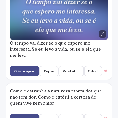
Como é estranha a natureza morta dos que
não tem dor. Como é estéril a certeza de
quem vive sem amor.
Criar imagem
Copiar
WhatsApp
Salvar
Será que eles não entendem que quem ama
nesta vida às vezes ama sem querer. Que a
dor no fundo esconde uma pontinha de
prazer.
Criar imagem
Copiar
WhatsApp
Salvar