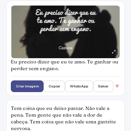
Tem coisa que eu deixo passar. Não vale a
pena. Tem gente que não vale a dor de
cabeça. Tem coisa que não vale uma gastrite
nervosa.
Criar imagem
Copiar
WhatsApp
Salvar
Não quero que finja sentimentos por mim,
não quero que segure a minha mão se tem
intenção de solta-la. Só quero o que for
verdadeiro.
Criar imagem
Copiar
WhatsApp
Salvar