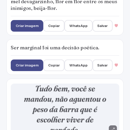
Tudo bem, você se mandou, não aguentou o
peso da barra que é escolher viver de
verdade.
Criar imagem
Copiar
WhatsApp
Salvar
A vida é bela e cruel despida, tão
desprevenida e exata que um dia acaba.