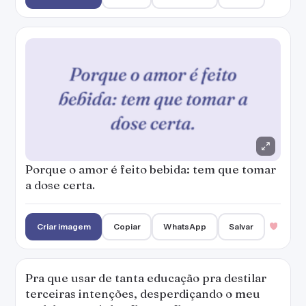
Criar imagem
Copiar
WhatsApp
Salvar
Pra que usar de tanta educação pra destilar
terceiras intenções, desperdiçando o meu
mel devagarzinho, flor em flor entre os meus
inimigos, beija-flor.
Criar imagem
Copiar
WhatsApp
Salvar
Ser marginal foi uma decisão poética.
Criar imagem
Copiar
WhatsApp
Salvar