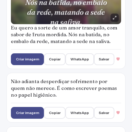
quem não merece. É como escrever poemas
no papel higiênico.
Criar imagem
Copiar
WhatsApp
Salvar
Sou muito egoísta, centrado em mim mesmo,
para me incomodar com os outros.
Criar imagem
Copiar
WhatsApp
Salvar