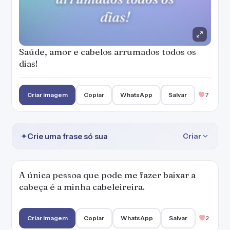
Saúde, amor e cabelos arrumados todos os
dias!
Criar imagem
Copiar
WhatsApp
Salvar
7
✦
Crie uma frase só sua
Criar
A única pessoa que pode me fazer baixar a
cabeça é a minha cabeleireira.
Criar imagem
Copiar
WhatsApp
Salvar
2