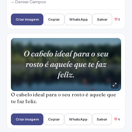
— Denise Campos
Criar imagem
Copiar
WhatsApp
Salvar
3
O cabelo ideal para o seu rosto é aquele que
te faz feliz.
Criar imagem
Copiar
WhatsApp
Salvar
4