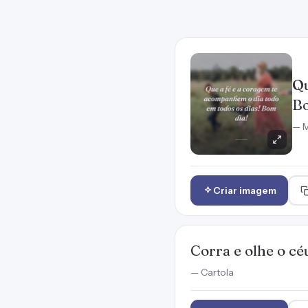
Qu
Bo
— M
Criar imagem
Corra e olhe o cé
— Cartola