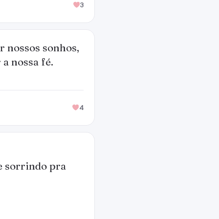
3
r nossos sonhos,
a nossa fé.
4
e sorrindo pra