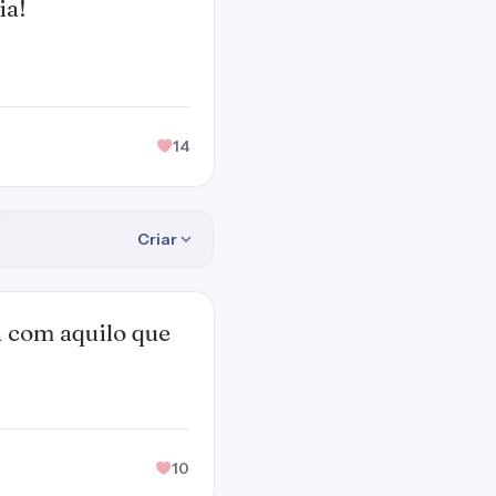
ia!
14
Criar
a com aquilo que
10