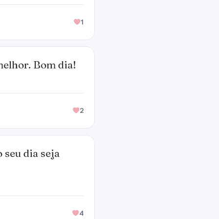
1
melhor. Bom dia!
2
 seu dia seja
4