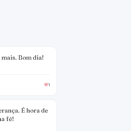
 mais. Bom dia!
1
erança. É hora de
a fé!