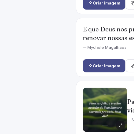
Criar imagem
E que Deus nos p
renovar nossas es
— Mychele Magalhães
Criar imagem
Pa
vi
— M