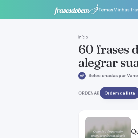
Temas
Minhas fra
Início
60 frases 
alegrar su
Selecionadas por Vane
VF
ORDENAR
Ordem da lista
Qu