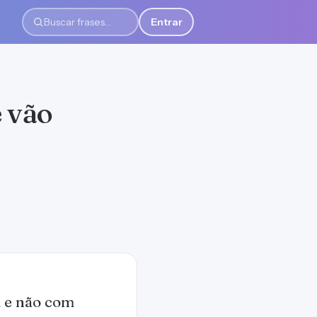
Entrar
Buscar frases
e vão
a e não com