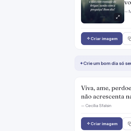
vo
— M
Criar imagem
✦
Crie um bom dia só se
Viva, ame, perdoe
não acrescenta n
— Cecília Sfalsin
Criar imagem