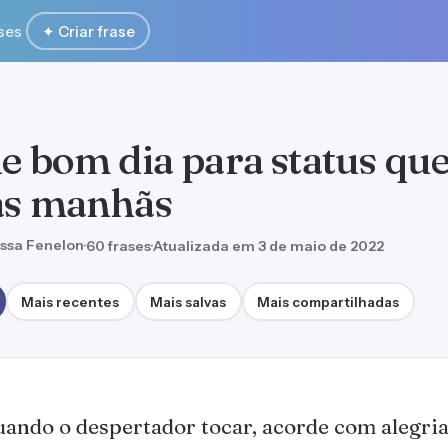
ses
✦ Criar frase
de bom dia para status qu
as manhãs
ssa Fenelon
·
60 frases
·
Atualizada em 3 de maio de 2022
Mais recentes
Mais salvas
Mais compartilhadas
ando o despertador tocar, acorde com alegri