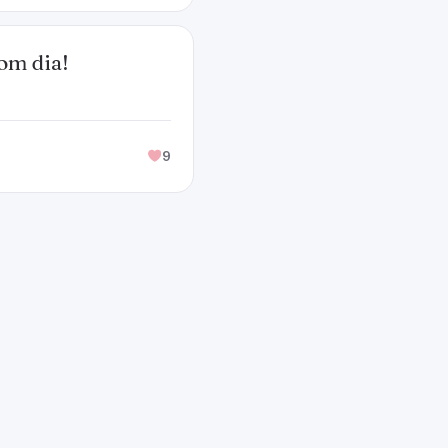
om dia!
9