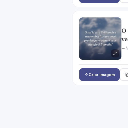
O 
ve
— M
Criar imagem