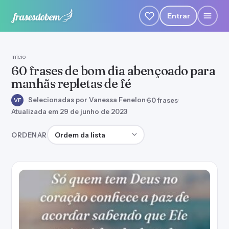
Entrar
Início
60 frases de bom dia abençoado para
manhãs repletas de fé
Selecionadas por Vanessa Fenelon
·
60 frases
·
VF
Atualizada em 29 de junho de 2023
Ordenar frases
ORDENAR