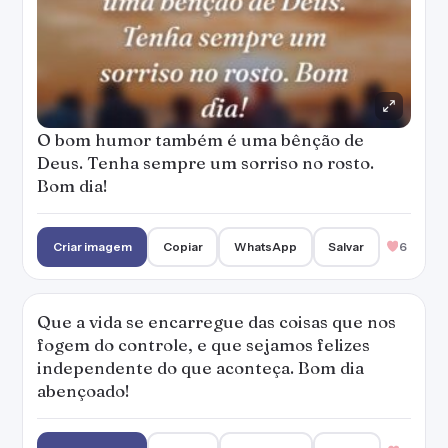
Que a vida se encarregue das coisas que nos
fogem do controle, e que sejamos felizes
independente do que aconteça. Bom dia
abençoado!
Criar imagem
Copiar
WhatsApp
Salvar
3
Que seu dia seja produtivo e que você possa
fazer mais do que realmente gosta. Tenha um
dia abençoado!
— Marianna Moreno
Criar imagem
Copiar
WhatsApp
Salvar
3