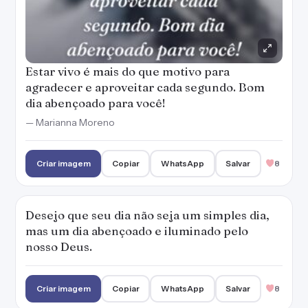
Desejo que seu dia não seja um simples dia,
mas um dia abençoado e iluminado pelo
nosso Deus.
Criar imagem
Copiar
WhatsApp
Salvar
8
Abra o seu coração, nesta manhã, para
receber as bênçãos do Senhor. Bom dia!
— Marianna Moreno
Criar imagem
Copiar
WhatsApp
Salvar
8