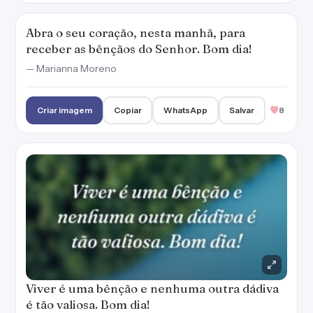
Viver é uma bênção e nenhuma outra dádiva
é tão valiosa. Bom dia!
Criar imagem
Copiar
WhatsApp
Salvar
12
Quem tem fé na vitória já está mais perto de
alcançá-la. Que Deus abençoe o seu dia!
— Marianna Moreno
Criar imagem
Copiar
WhatsApp
Salvar
10