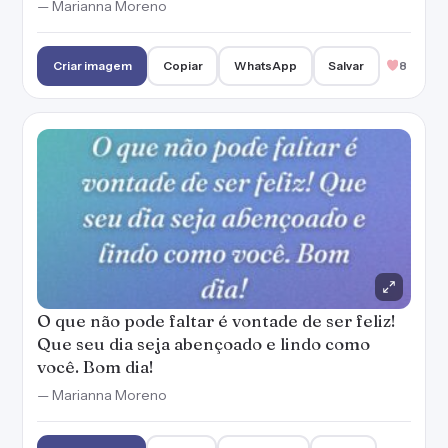
O que não pode faltar é vontade de ser feliz!
Que seu dia seja abençoado e lindo como
você. Bom dia!
— Marianna Moreno
Criar imagem
Copiar
WhatsApp
Salvar
15
Somos filhos de Deus e Ele cuida de nós. Um
bom dia abençoado para você!
— Marianna Moreno
Criar imagem
Copiar
WhatsApp
Salvar
7
PUBLICIDADE