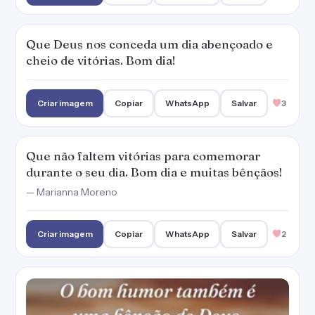
Criar imagem
Copiar
WhatsApp
Salvar
2
O bom humor também é uma bênção de
Deus. Tenha sempre um sorriso no rosto.
Bom dia!
Criar imagem
Copiar
WhatsApp
Salvar
6