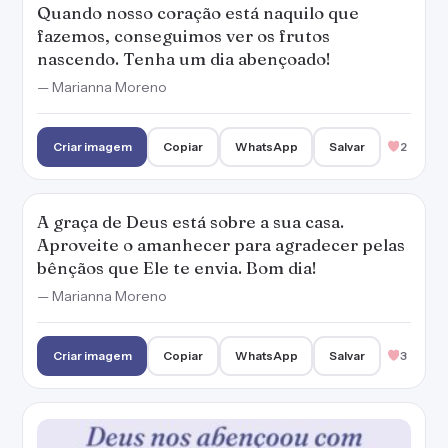
— Marianna Moreno
Criar imagem
Copiar
WhatsApp
Salvar
3
Deus nos abençoou com mais um amanhecer,
e assim, mais uma chance para sermos felizes
na sua graça. Bom dia!
Criar imagem
Copiar
WhatsApp
Salvar
9