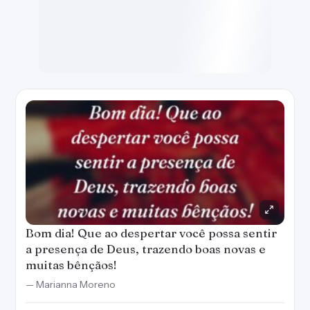
Bom dia! Que ao despertar você possa sentir
a presença de Deus, trazendo boas novas e
muitas bênçãos!
— Marianna Moreno
Criar imagem
Copiar
WhatsApp
Salvar
38
Bom dia! Todos os dias abra os olhos e
agradeça a Deus pelo dom da vida. Tenha um
dia abençoado!
— Marianna Moreno
Criar imagem
Copiar
WhatsApp
Salvar
17