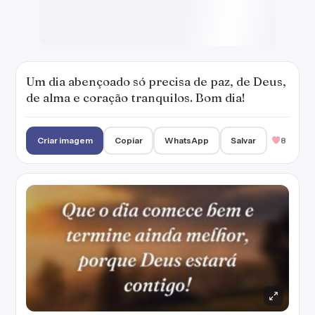
Que o dia comece bem e termine ainda
melhor, porque Deus estará contigo!
Criar imagem
Copiar
WhatsApp
Salvar
19
Com otimismo, nosso dia pode ser muito
melhor e repleto de bênçãos. Coloque um
sorriso no rosto e vá ser feliz, Bom dia!
— Marianna Moreno