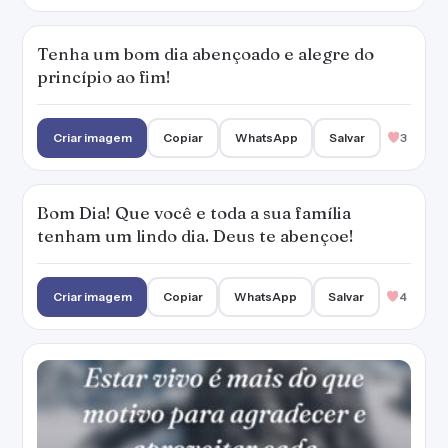
Criar imagem
Copiar
WhatsApp
Salvar
4
Estar vivo é mais do que motivo para
agradecer e aproveitar cada segundo. Bom
dia abençoado para você!
— Marianna Moreno
Criar imagem
Copiar
WhatsApp
Salvar
8