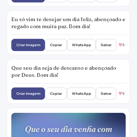
Criar imagem
Copiar
WhatsApp
Salvar
5
Que o seu dia venha com tudo: lindo, leve, em
paz e abençoado. Bom dia!
Criar imagem
Copiar
WhatsApp
Salvar
6
Este dia é uma bênção e um presente de
Deus. Aceite-o com alegria e viva-o com