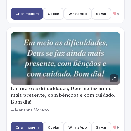
Em meio as dificuldades, Deus se faz ainda
mais presente, com bênçãos e com cuidado.
Bom dia!
— Marianna Moreno
Criar imagem
Copiar
WhatsApp
Salvar
9
Que Deus nos conceda um dia abençoado e
cheio de vitórias. Bom dia!
Criar imagem
Copiar
WhatsApp
Salvar
3
Que não faltem vitórias para comemorar
durante o seu dia. Bom dia e muitas bênçãos!
— Marianna Moreno