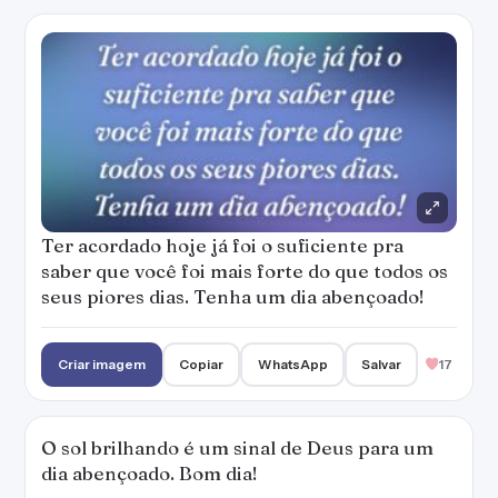
Criar imagem
Copiar
WhatsApp
Salvar
17
O sol brilhando é um sinal de Deus para um
dia abençoado. Bom dia!
— Marianna Moreno
Criar imagem
Copiar
WhatsApp
Salvar
8