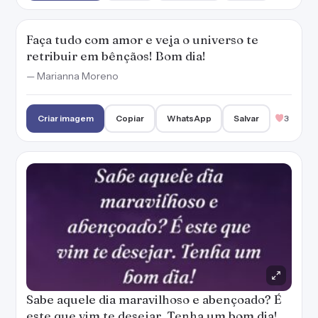
Sabe aquele dia maravilhoso e abençoado? É
este que vim te desejar. Tenha um bom dia!
Criar imagem
Copiar
WhatsApp
Salvar
4
Abençoado seja o seu dia com paz e
harmonia. Bom dia!
Criar imagem
Copiar
WhatsApp
Salvar
5
Trouxe flores para enfeitar o seu dia, pedindo