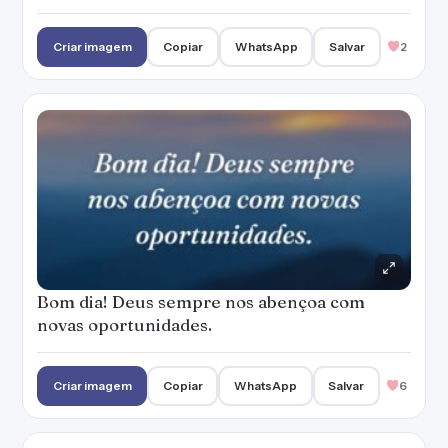
Bom dia! Deus sempre nos abençoa com
novas oportunidades.
Criar imagem
Copiar
WhatsApp
Salvar
6
Quando nosso coração está naquilo que
fazemos, conseguimos ver os frutos
nascendo. Tenha um dia abençoado!
— Marianna Moreno
Criar imagem
Copiar
WhatsApp
Salvar
2
A graça de Deus está sobre a sua casa.
Aproveite o amanhecer para agradecer pelas
bênçãos que Ele te envia. Bom dia!