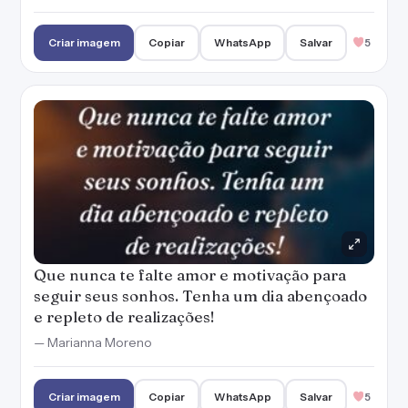
Que nunca te falte amor e motivação para
seguir seus sonhos. Tenha um dia abençoado
e repleto de realizações!
— Marianna Moreno
Criar imagem
Copiar
WhatsApp
Salvar
5
Eu só vim te desejar um dia feliz, abençoado e
regado com muita paz. Bom dia!
Criar imagem
Copiar
WhatsApp
Salvar
5
Que seu dia seja de descanso e abençoado
por Deus. Bom dia!