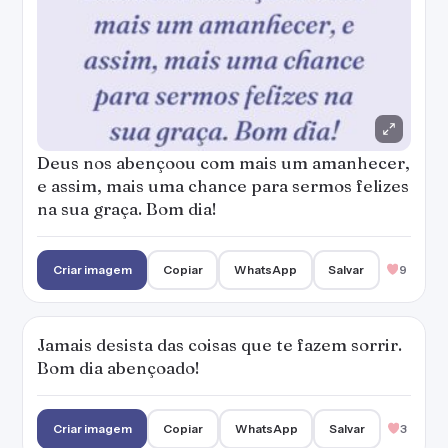
Jamais desista das coisas que te fazem sorrir.
Bom dia abençoado!
Criar imagem
Copiar
WhatsApp
Salvar
3
Faça tudo com amor e veja o universo te
retribuir em bênçãos! Bom dia!
— Marianna Moreno
Criar imagem
Copiar
WhatsApp
Salvar
3