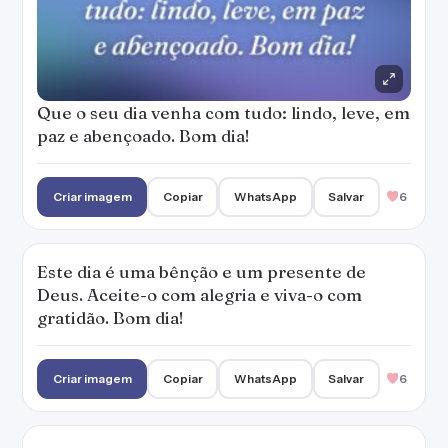
gratidão. Bom dia!
Criar imagem
Copiar
WhatsApp
Salvar
6
Que sua principal motivação seja se fazer
feliz. Tenha um dia abençoado!
— Marianna Moreno
Criar imagem
Copiar
WhatsApp
Salvar
5