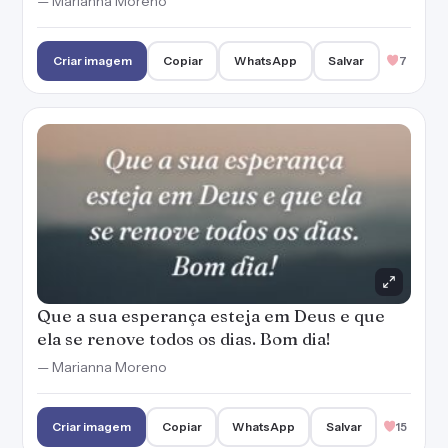
Que a sua esperança esteja em Deus e que
ela se renove todos os dias. Bom dia!
— Marianna Moreno
Criar imagem
Copiar
WhatsApp
Salvar
15
Tenha um bom dia abençoado e alegre do
princípio ao fim!
Criar imagem
Copiar
WhatsApp
Salvar
3
Bom Dia! Que você e toda a sua família
tenham um lindo dia. Deus te abençoe!