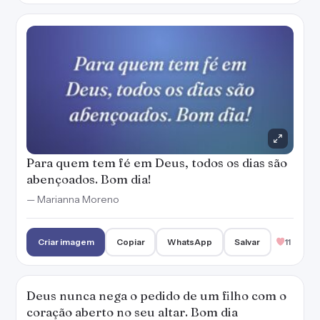
Criar imagem
Copiar
WhatsApp
Salvar
11
Deus nunca nega o pedido de um filho com o
coração aberto no seu altar. Bom dia
abençoado para você!
— Marianna Moreno
Criar imagem
Copiar
WhatsApp
Salvar
9
Deus está em tudo que você faz. Bom dia!
Criar imagem
Copiar
WhatsApp
Salvar
5