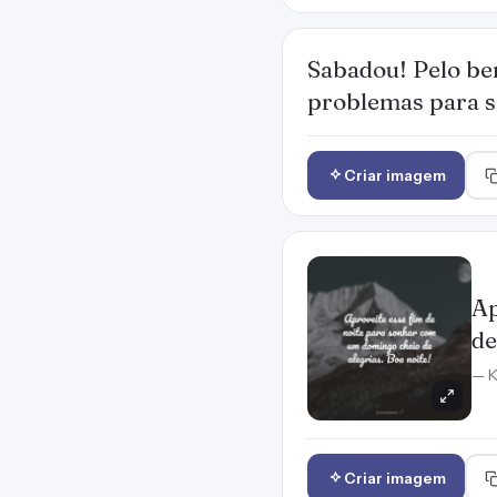
Sabadou! Pelo be
problemas para s
Criar imagem
Ap
de
— K
Criar imagem