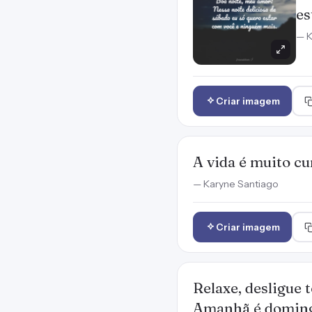
es
— K
Criar imagem
A vida é muito cu
— Karyne Santiago
Criar imagem
Relaxe, desligue 
Amanhã é domingo