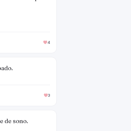
4
bado.
3
e de sono.