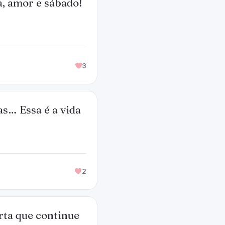
a, amor e sábado!
3
as… Essa é a vida
2
rta que continue