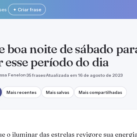
ses
✦ Criar frase
de boa noite de sábado par
r esse período do dia
ssa Fenelon
·
35 frases
·
Atualizada em 16 de agosto de 2023
Mais recentes
Mais salvas
Mais compartilhadas
e o iluminar das estrelas revigore sua energi