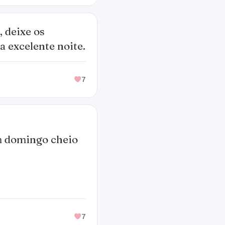
 deixe os
 excelente noite.
7
m domingo cheio
7