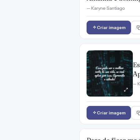
— Karyne Santiago
Criar imagem
Es
Ap
— K
Criar imagem