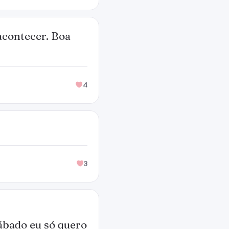
acontecer. Boa
4
3
ábado eu só quero