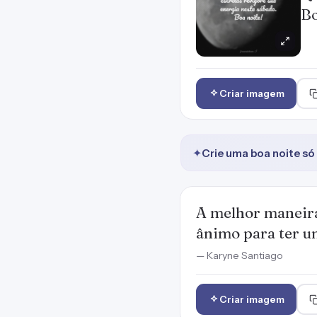
Bo
Criar imagem
✦
Crie uma boa noite só
A melhor maneira
ânimo para ter u
— Karyne Santiago
Criar imagem