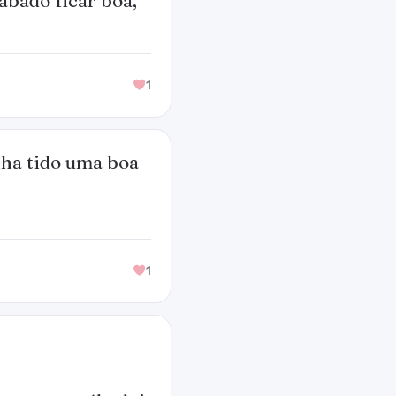
ábado ficar boa,
1
nha tido uma boa
1