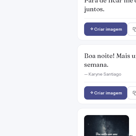
Para de ficar me 
juntos.
Criar imagem
Boa noite! Mais 
semana.
— Karyne Santiago
Criar imagem