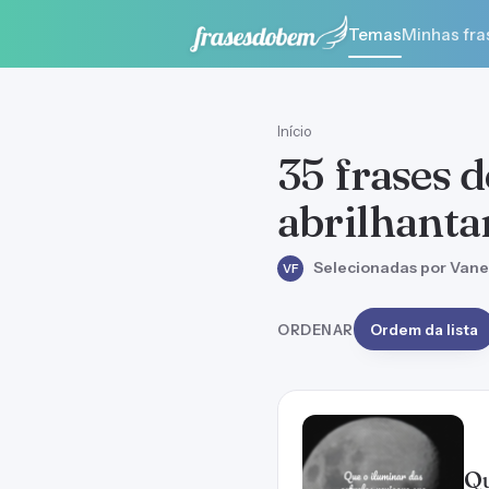
Temas
Minhas fra
Início
35 frases 
abrilhanta
Selecionadas por Vane
VF
ORDENAR
Ordem da lista
Qu