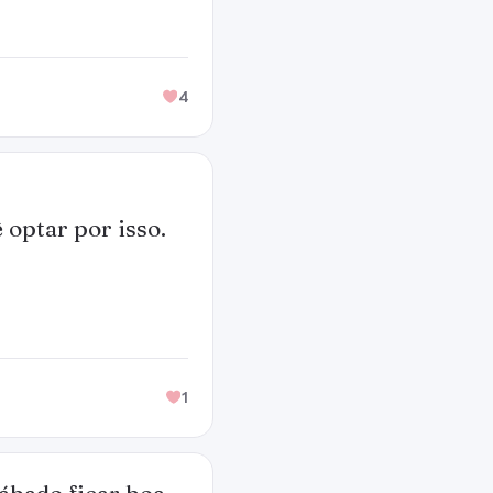
4
 optar por isso.
1