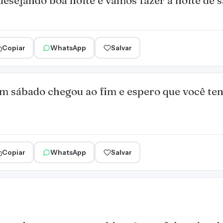
desejando boa noite e vamos fazer a noite de s
Copiar
WhatsApp
Salvar
um sábado chegou ao fim e espero que você te
Copiar
WhatsApp
Salvar