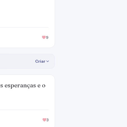
9
Criar
s esperanças e o
3