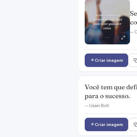
Se
co
— C
Criar imagem
Você tem que defi
para o sucesso.
— Usain Bolt
Criar imagem