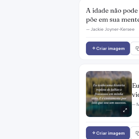
A idade não pode
põe em sua mente
— Jackie Joyner-Kersee
Criar imagem
Eu
vi
— M
Criar imagem