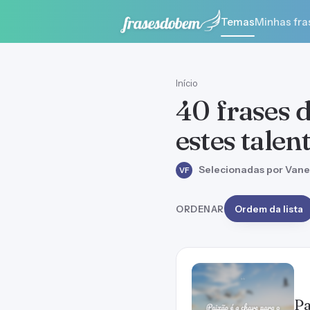
Temas
Minhas fra
Início
40 frases 
estes talen
Selecionadas por Vane
VF
ORDENAR
Ordem da lista
Pa