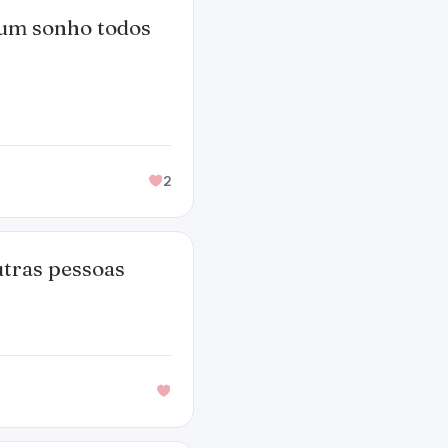
or um sonho todos
2
utras pessoas