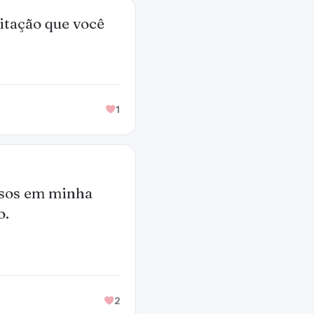
itação que você
1
assos em minha
o.
2