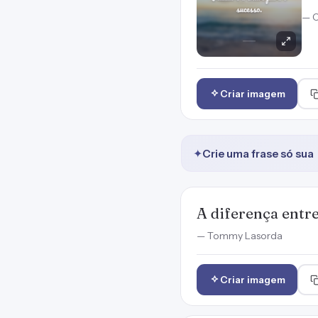
— C
Criar imagem
✦
Crie uma frase só sua
A diferença entre
— Tommy Lasorda
Criar imagem