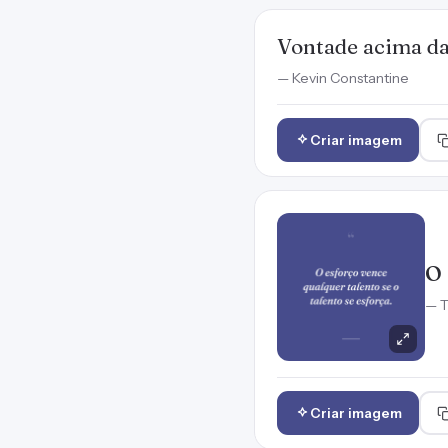
Vontade acima da
— Kevin Constantine
Criar imagem
O 
— T
Criar imagem