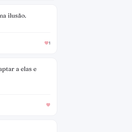
a ilusão.
1
ptar a elas e