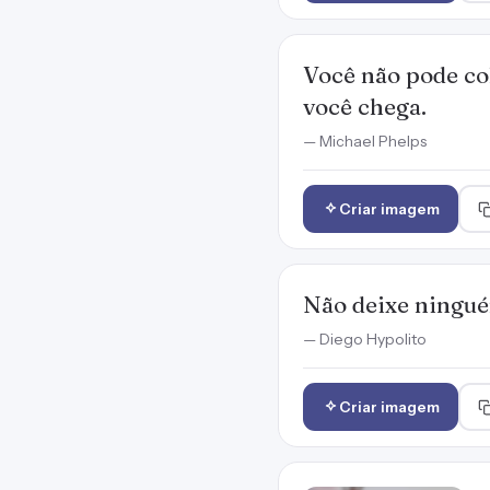
Você não pode co
você chega.
— Michael Phelps
Criar imagem
Não deixe ninguém
— Diego Hypolito
Criar imagem