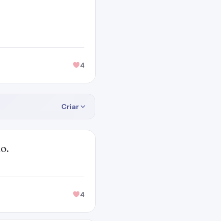
4
Criar
o.
4