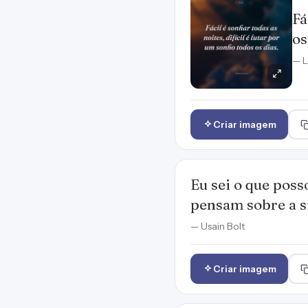
Fá
os
— L
Criar imagem
Eu sei o que poss
pensam sobre a s
— Usain Bolt
Criar imagem