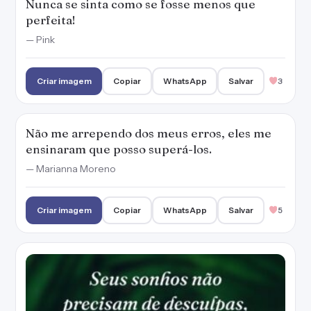
Nunca se sinta como se fosse menos que
perfeita!
— Pink
Criar imagem
Copiar
WhatsApp
Salvar
3
Não me arrependo dos meus erros, eles me
ensinaram que posso superá-los.
— Marianna Moreno
Criar imagem
Copiar
WhatsApp
Salvar
5