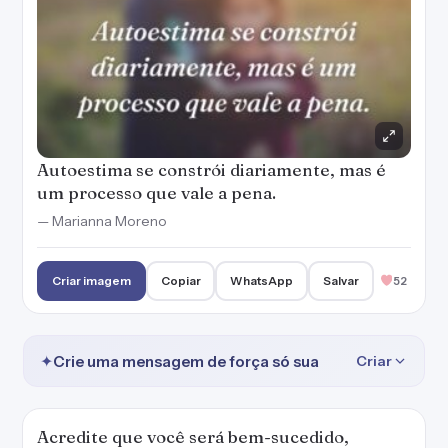
Autoestima se constrói diariamente, mas é
um processo que vale a pena.
— Marianna Moreno
Criar imagem
Copiar
WhatsApp
Salvar
52
✦
Crie uma mensagem de força só sua
Criar
Acredite que você será bem-sucedido,