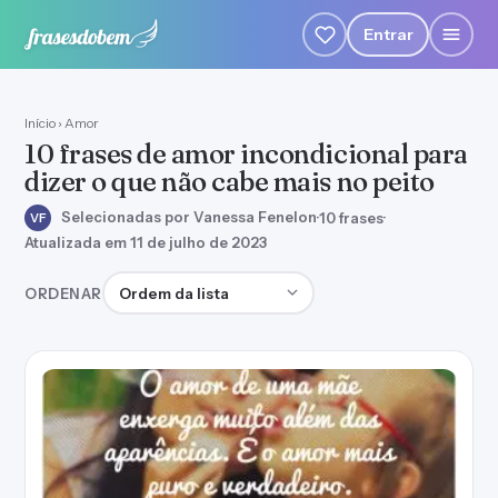
Entrar
Início
›
Amor
10 frases de amor incondicional para
dizer o que não cabe mais no peito
Selecionadas por Vanessa Fenelon
·
10 frases
·
VF
Atualizada em 11 de julho de 2023
Ordenar frases
ORDENAR