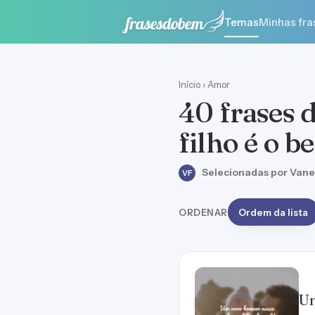
Temas
Minhas fra
Início
›
Amor
40 frases 
filho é o 
Selecionadas por Vane
VF
ORDENAR
Ordem da lista
Um