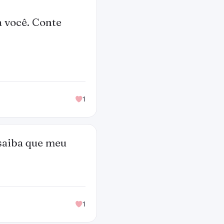
a você. Conte
1
 saiba que meu
1