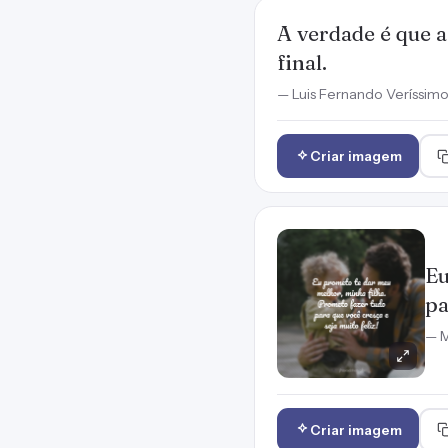
A verdade é que a
final.
— Luis Fernando Veríssim
Criar imagem
Eu
pa
— M
Criar imagem