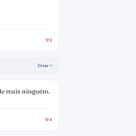
2
Criar
 de mais ninguém.
4