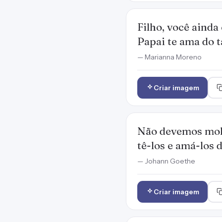
Filho, você ainda
Papai te ama do
— Marianna Moreno
Criar imagem
Não devemos mold
tê-los e amá-los
— Johann Goethe
Criar imagem