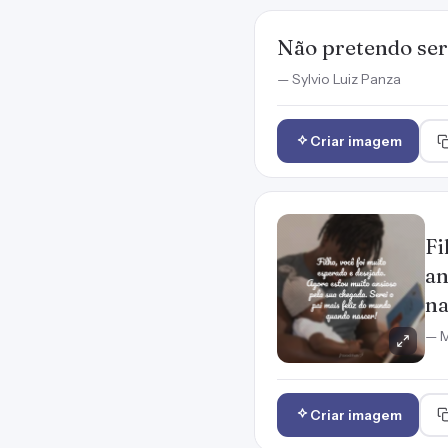
Não pretendo ser
— Sylvio Luiz Panza
Criar imagem
Fi
an
na
— M
Criar imagem