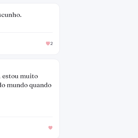
scunho.
2
a estou muito
z do mundo quando