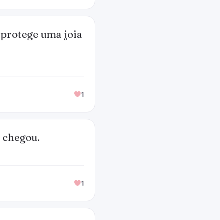
 protege uma joia
1
 chegou.
1