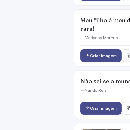
Meu filho é meu 
rara!
— Marianna Moreno
Criar imagem
Não sei se o mun
— Nando Reis
Criar imagem