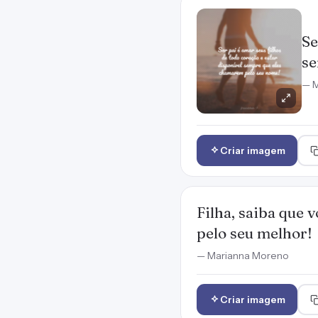
Se
se
— M
Criar imagem
Filha, saiba que
pelo seu melhor!
— Marianna Moreno
Criar imagem