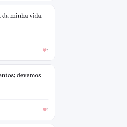
a da minha vida.
1
entos; devemos
1