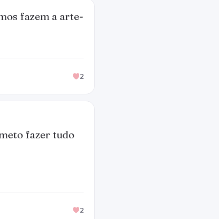
smos fazem a arte-
2
meto fazer tudo
2