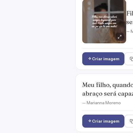
Fi
se
— M
Criar imagem
Meu filho, quando
abraço será capa
— Marianna Moreno
Criar imagem