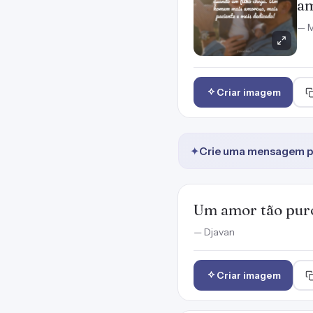
am
— M
Criar imagem
✦
Crie uma mensagem pr
Um amor tão puro
— Djavan
Criar imagem