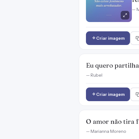
— M
Criar imagem
Eu quero partilha
— Rubel
Criar imagem
O amor não tira f
— Marianna Moreno