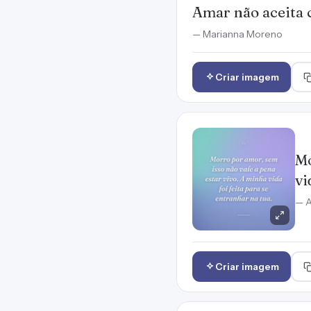
Amar não aceita 
— Marianna Moreno
Criar imagem
Mo
vi
— A
Criar imagem