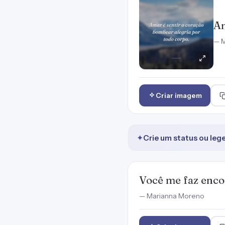
Am
— M
Criar imagem
✦
Crie um status ou leg
Você me faz enco
— Marianna Moreno