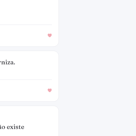
rniza.
o existe