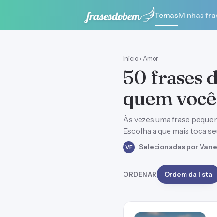
Temas
Minhas fra
Início
›
Amor
50 frases 
quem você
Às vezes uma frase pequena
Escolha a que mais toca se
Selecionadas por Vane
VF
ORDENAR
Ordem da lista