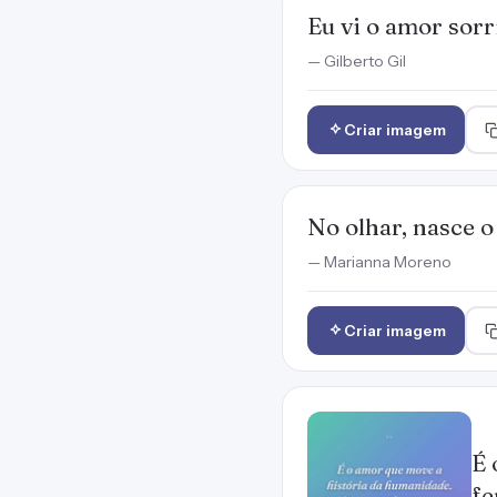
Eu vi o amor sorr
— Gilberto Gil
Criar imagem
No olhar, nasce o 
— Marianna Moreno
Criar imagem
É 
fe