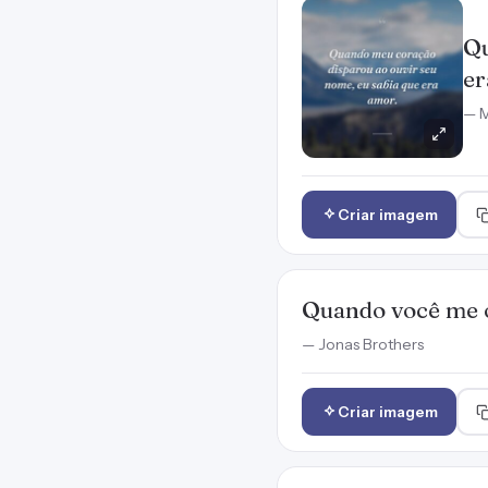
Qu
er
— M
Criar imagem
Quando você me o
— Jonas Brothers
Criar imagem