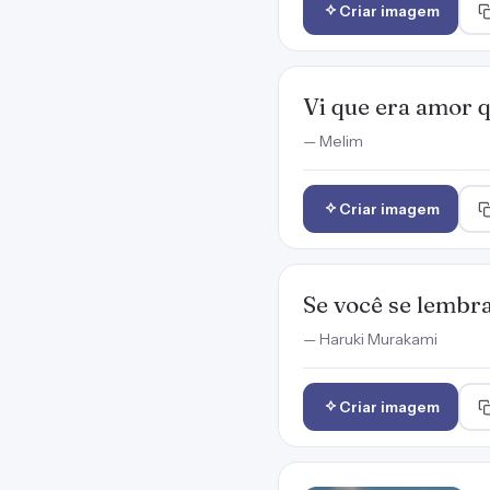
Criar imagem
Vi que era amor 
— Melim
Criar imagem
Se você se lembr
— Haruki Murakami
Criar imagem