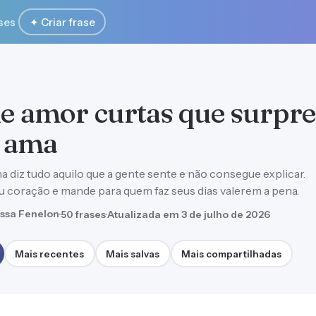
ses
✦ Criar frase
de amor curtas que surpr
 ama
 diz tudo aquilo que a gente sente e não consegue explicar.
u coração e mande para quem faz seus dias valerem a pena.
ssa Fenelon
·
50 frases
·
Atualizada em 3 de julho de 2026
Mais recentes
Mais salvas
Mais compartilhadas