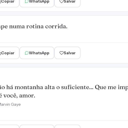
Copiar
WhatsApp
Salvar
pe numa rotina corrida.
Copiar
WhatsApp
Salvar
o há montanha alta o suficiente... Que me im
é você, amor.
arvin Gaye