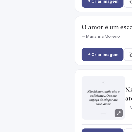
Criar imagem
O amor é um esca
— Marianna Moreno
Criar imagem
Nã
at
— M