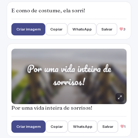
Por uma vida inteira de sorrisos!
Criar imagem
Copiar
WhatsApp
Salvar
1
Mesmo que nada dê certo, você verá sorriso
em meu rosto.
Criar imagem
Copiar
WhatsApp
Salvar
1
Nada pode parar quem leva um sorriso
estampado no rosto.
Criar imagem
Copiar
WhatsApp
Salvar