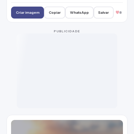
Criar imagem
Copiar
WhatsApp
Salvar
8
Com um sorriso no rosto sigo em frente.
Criar imagem
Copiar
WhatsApp
Salvar
3
Feliz por tudo, ou por nada.