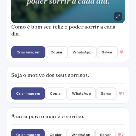
Criar imagem
Copiar
WhatsApp
Salvar
1
A cura para o mau é o sorriso.
Criar imagem
Copiar
WhatsApp
Salvar
2
Os motivos para sorrir são maiores que os
para chorar.