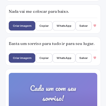
Cada um com seu sorriso!
Criar imagem
Copiar
WhatsApp
Salvar
1
Vou sorrir mesmo você querendo me ver
chorar.
Criar imagem
Copiar
WhatsApp
Salvar
1