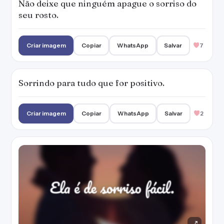
Ela é de sorriso fácil.
Criar imagem
Copiar
WhatsApp
Salvar
7
Aprendi que um sorriso ajuda a superar
qualquer dificuldade.
Criar imagem
Copiar
WhatsApp
Salvar