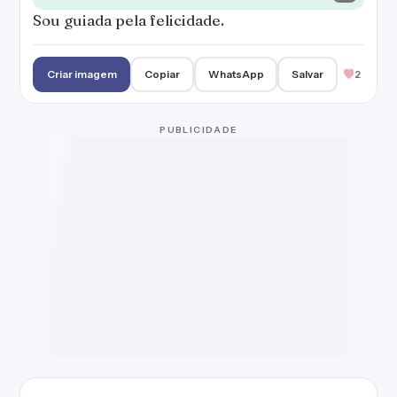
Não deixe que ninguém apague o sorriso do
seu rosto.
Criar imagem
Copiar
WhatsApp
Salvar
7
Sorrindo para tudo que for positivo.
Criar imagem
Copiar
WhatsApp
Salvar
2