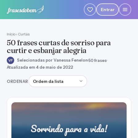
Entrar
Início
›
Curtas
50 frases curtas de sorriso para
curtir e esbanjar alegria
Selecionadas por Vanessa Fenelon
·
50 frases
·
VF
Atualizada em 4 de maio de 2022
Ordenar frases
ORDENAR