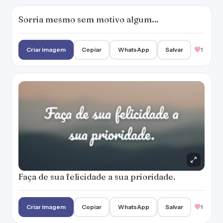
Faça de sua felicidade a sua prioridade.
Criar imagem
Copiar
WhatsApp
Salvar
1
Sorriso despreocupado…
Criar imagem
Copiar
WhatsApp
Salvar
É fácil ser feliz, basta querer!
Criar imagem
Copiar
WhatsApp
Salvar