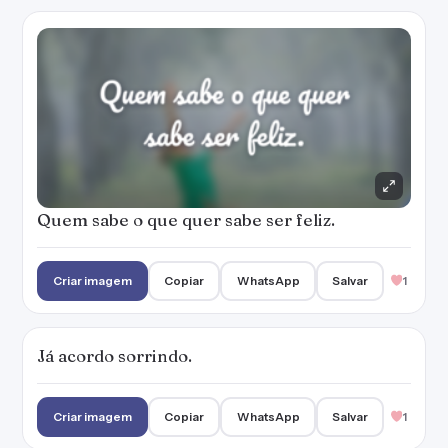
Já acordo sorrindo.
Criar imagem
Copiar
WhatsApp
Salvar
1
Você é meu motivo para sorrir.
Criar imagem
Copiar
WhatsApp
Salvar
2