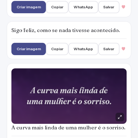
A curva mais linda de uma mulher é o sorriso.
Criar imagem
Copiar
WhatsApp
Salvar
1
Leve seu sorriso consigo e mostre somente
para quem merecer.
Criar imagem
Copiar
WhatsApp
Salvar
2
Como se a vida fosse feita apenas de coisas
boas.