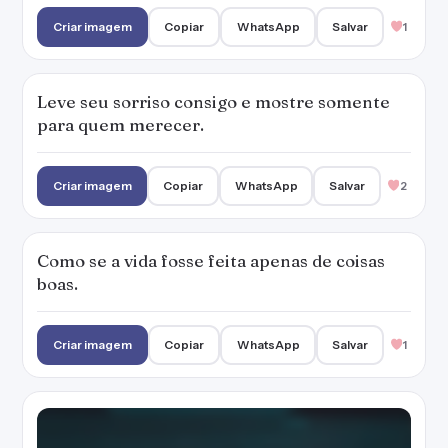
Criar imagem
Copiar
WhatsApp
Salvar
1
Nada pode apagar a luz de um sorriso sincero.
Criar imagem
Copiar
WhatsApp
Salvar
3
Apague a tristeza com um belo sorriso.