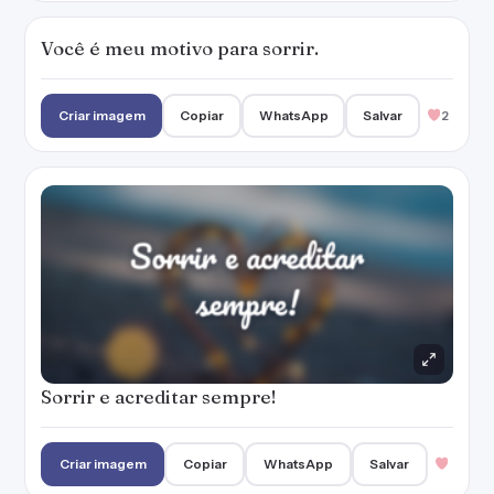
Sorrir e acreditar sempre!
Criar imagem
Copiar
WhatsApp
Salvar
Nada vai me colocar para baixo.
Criar imagem
Copiar
WhatsApp
Salvar
Basta um sorriso para tudo ir para seu lugar.
Criar imagem
Copiar
WhatsApp
Salvar