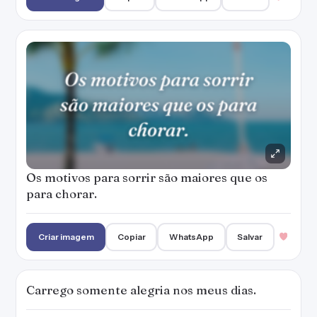
Criar imagem
Copiar
WhatsApp
Salvar
Carrego somente alegria nos meus dias.
Criar imagem
Copiar
WhatsApp
Salvar
Sigo feliz, como se nada tivesse acontecido.
Criar imagem
Copiar
WhatsApp
Salvar