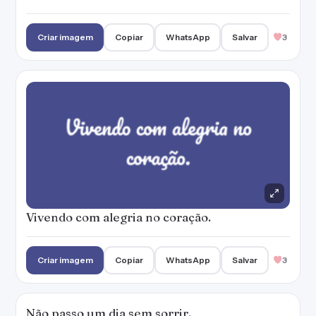
Vivendo com alegria no coração.
Criar imagem
Copiar
WhatsApp
Salvar
3
Não passo um dia sem sorrir.
Criar imagem
Copiar
WhatsApp
Salvar
4
Nada pode me derrubar, sigo feliz apesar dos
pesares.
Criar imagem
Copiar
WhatsApp
Salvar
2