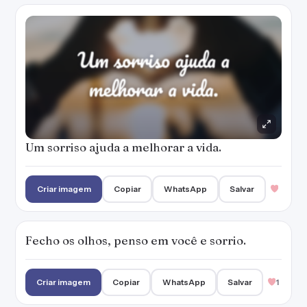
Fecho os olhos, penso em você e sorrio.
Criar imagem
Copiar
WhatsApp
Salvar
1
Sorria mesmo sem motivo algum…
Criar imagem
Copiar
WhatsApp
Salvar
1