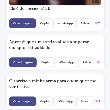
O sorriso é minha arma para quem quer me
ver triste.
Criar imagem
Copiar
WhatsApp
Salvar
5
Quem sabe o que quer sabe ser feliz.
Criar imagem
Copiar
WhatsApp
Salvar
1