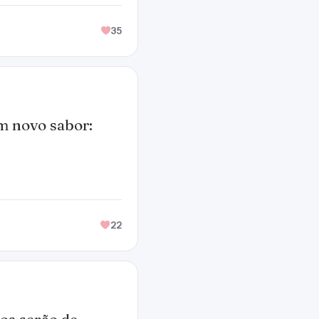
35
m novo sabor:
22