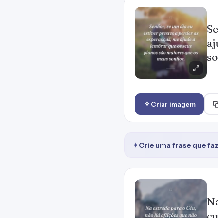
Se
aj
so
Criar imagem
✦
Crie uma frase que fa
Na
cu