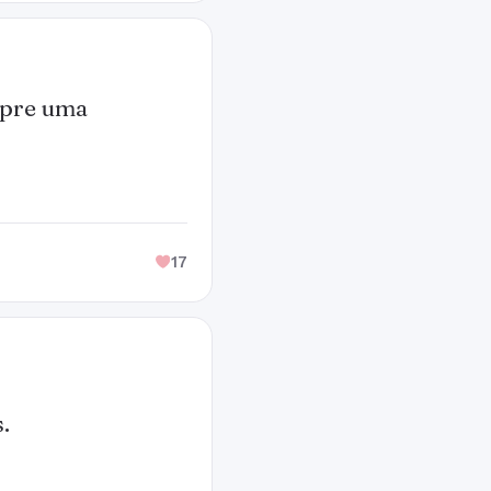
mpre uma
17
.