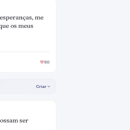
s esperanças, me
 que os meus
90
Criar
possam ser