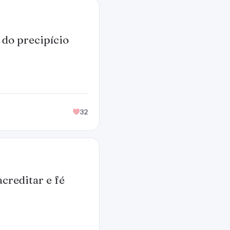
 do precipício
32
creditar e fé