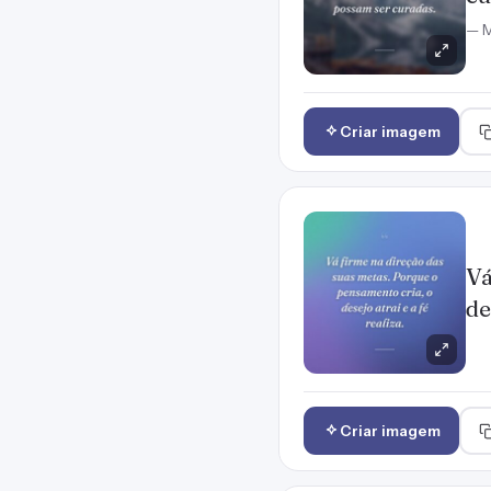
— M
Criar imagem
Vá
de
Criar imagem