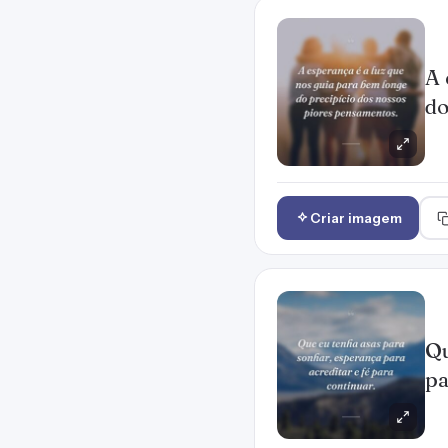
A 
do
Criar imagem
Qu
pa