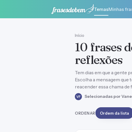
Temas
Minhas fra
Início
10 frases 
reflexões
Tem dias em que a gente pr
Escolha a mensagem que t
reacender essa chama de f
Selecionadas por Vane
VF
ORDENAR
Ordem da lista