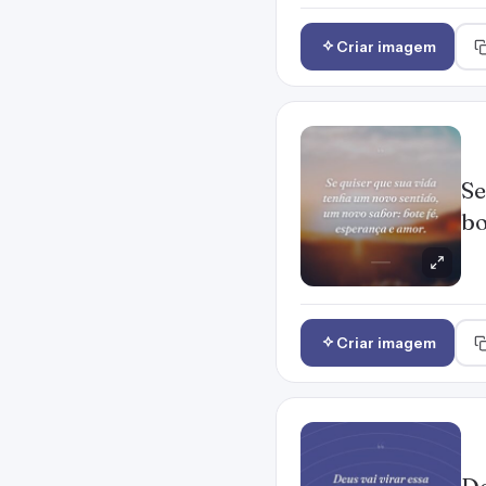
Criar imagem
Se
bo
Criar imagem