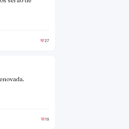
los serão de
27
renovada.
19