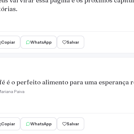
us vai virar essa página e os próximos capítu
tórias.
Copiar
WhatsApp
Salvar
fé é o perfeito alimento para uma esperança 
ariana Paiva
Copiar
WhatsApp
Salvar