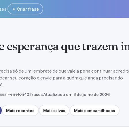
ses
✦ Criar frase
de esperança que trazem 
ecisa só de um lembrete de que vale a pena continuar acredit
ocar seu coração e envie para alguém que anda precisando
é.
ssa Fenelon
·
10 frases
·
Atualizada em 3 de julho de 2026
Mais recentes
Mais salvas
Mais compartilhadas