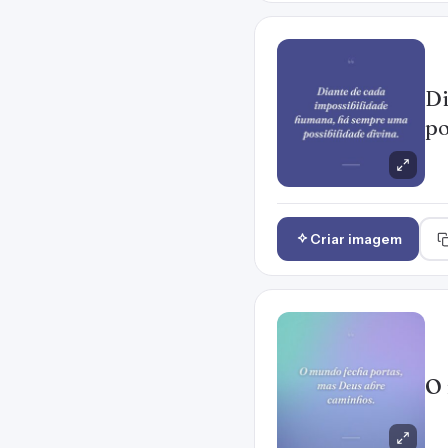
Di
po
Criar imagem
O 