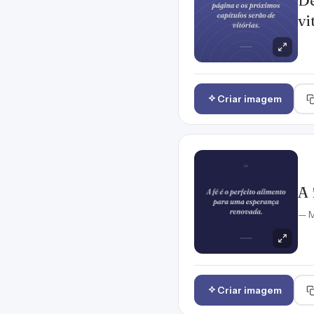
De
vi
Criar imagem
A 
— M
Criar imagem