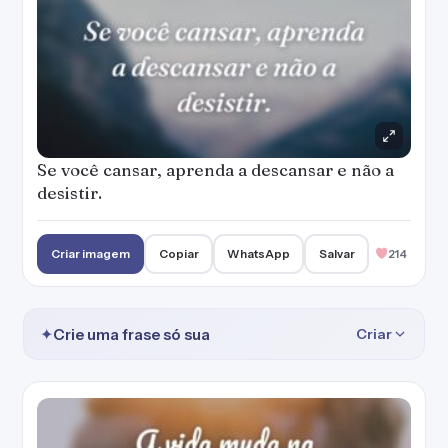
Se você cansar, aprenda a descansar e não a
desistir.
Criar imagem
Copiar
WhatsApp
Salvar
214
✦
Crie uma frase só sua
Criar