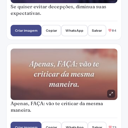
Se quiser evitar decepções, diminua suas
expectativas.
Criar imagem
Copiar
WhatsApp
Salvar
84
Apenas, FAÇA: vão te criticar da mesma
maneira.
Criar imagem
Copiar
WhatsApp
Salvar
73