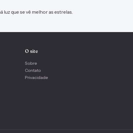
 luz que se vê melhor as estrelas.
O site
Sobre
Contato
Privacidade