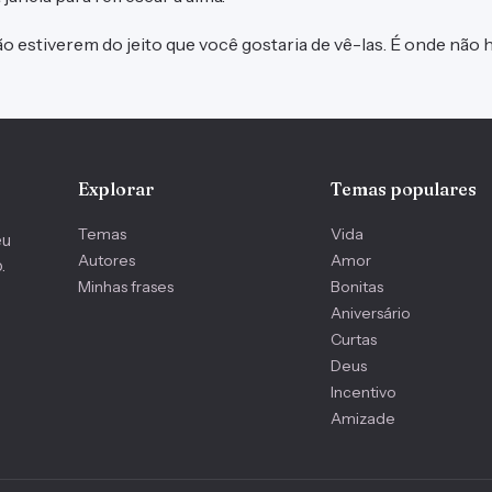
o estiverem do jeito que você gostaria de vê-las. É onde não há
Explorar
Temas populares
Temas
Vida
eu
Autores
Amor
.
Minhas frases
Bonitas
Aniversário
Curtas
Deus
Incentivo
Amizade