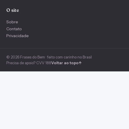
O site
Sobre
Contato
Privacidade
© 2026 Frases do Bem · feito com carinho no Brasil
Precisa de apoio? CVV 188
Voltar ao topo
↑