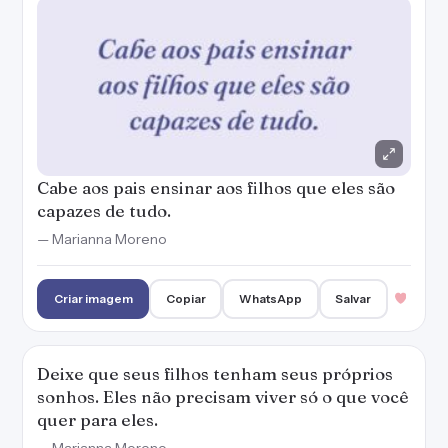
Criar imagem
Copiar
WhatsApp
Salvar
Deixe que seus filhos tenham seus próprios
sonhos. Eles não precisam viver só o que você
quer para eles.
— Marianna Moreno
Criar imagem
Copiar
WhatsApp
Salvar
Filho representa mudança, pois transforma
tudo na vida da família.
— Marianna Moreno
Criar imagem
Copiar
WhatsApp
Salvar