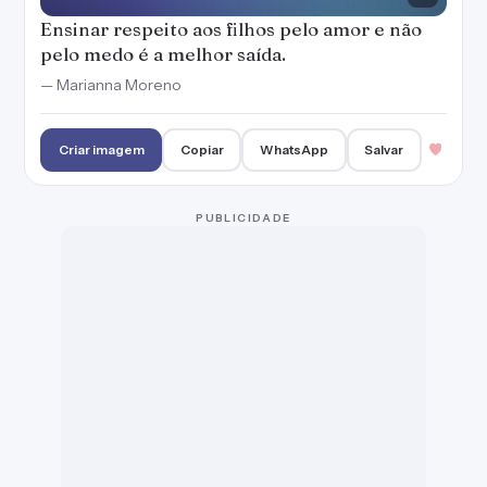
Por mais que doa, os pais precisam lembrar
que seus filhos não dependerão deles para
sempre.
— Marianna Moreno
Criar imagem
Copiar
WhatsApp
Salvar
A melhor parte de mim... Isso é o que me
deixa mais forte.