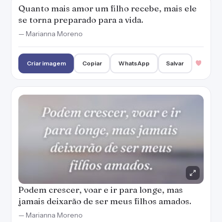
Podem crescer, voar e ir para longe, mas
jamais deixarão de ser meus filhos amados.
— Marianna Moreno
Criar imagem
Copiar
WhatsApp
Salvar
Aprendemos a valorizam nossos pais quando
percebemos o quanto nos esforçamos pelos
nossos filhos.
— Marianna Moreno
Criar imagem
Copiar
WhatsApp
Salvar