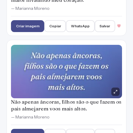
Não apenas âncoras, filhos são o que fazem os
pais almejarem voos mais altos.
— Marianna Moreno
Criar imagem
Copiar
WhatsApp
Salvar
Filhos mudam as prioridades porque o bem-
estar deles está acima de tudo.
— Marianna Moreno
Criar imagem
Copiar
WhatsApp
Salvar
Deixe seus filhos escolherem seus caminhos.
Se você os ensinou bem, eles farão ótimas