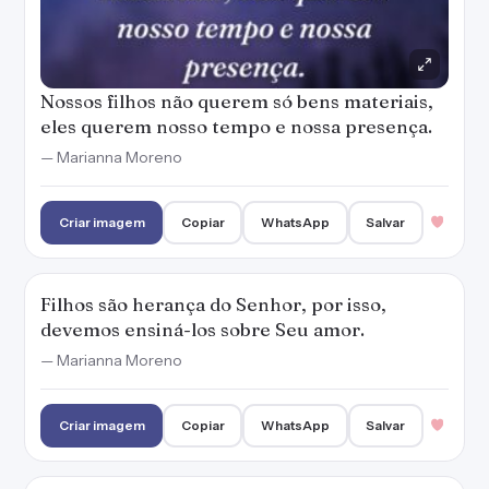
devemos ensiná-los sobre Seu amor.
— Marianna Moreno
Criar imagem
Copiar
WhatsApp
Salvar
Quanto mais amor um filho recebe, mais ele
se torna preparado para a vida.
— Marianna Moreno
Criar imagem
Copiar
WhatsApp
Salvar