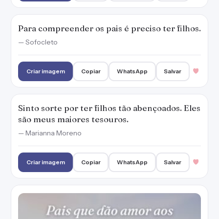
Criar imagem
Copiar
WhatsApp
Salvar
Pais que dão amor aos filhos e os acolhem
sempre, fazem tudo o que eles mais
precisam.
— Marianna Moreno
Criar imagem
Copiar
WhatsApp
Salvar