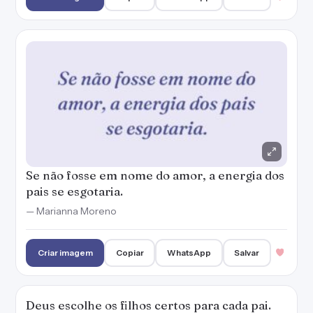
— Marianna Moreno
Criar imagem
Copiar
WhatsApp
Salvar
Deus escolhe os filhos certos para cada pai.
Ele sabe tudo!
— Marianna Moreno
Criar imagem
Copiar
WhatsApp
Salvar
O corpo, meu filho, é o espelho onde se
reflete o espírito.
— Zíbia Gasparetto
Criar imagem
Copiar
WhatsApp
Salvar