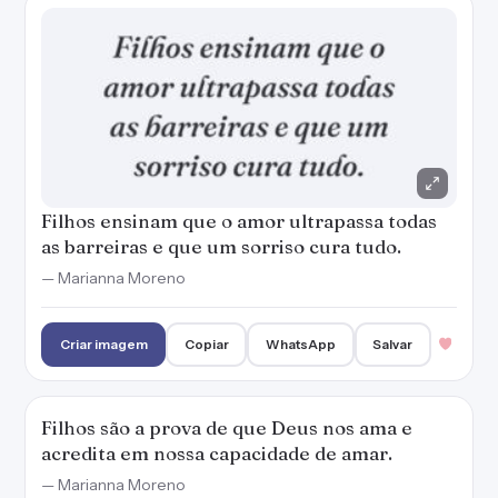
Criar imagem
Copiar
WhatsApp
Salvar
Filhos são a prova de que Deus nos ama e
acredita em nossa capacidade de amar.
— Marianna Moreno
Criar imagem
Copiar
WhatsApp
Salvar
Pais conhecem seus filhos e sabem o que eles
precisam para serem felizes.
— Marianna Moreno
Criar imagem
Copiar
WhatsApp
Salvar