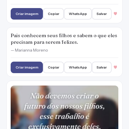
Não devemos criar o futuro dos nossos filhos,
esse trabalho é exclusivamente deles.
— Marianna Moreno
Criar imagem
Copiar
WhatsApp
Salvar
Você é jovem, meu filho, e, com o passar dos
anos, o tempo vai mudar e até mesmo
reverter muitas das suas opiniões presentes.