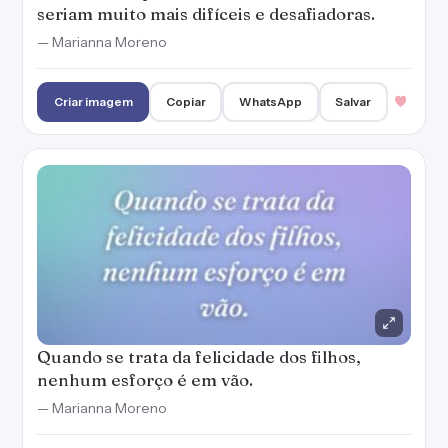
Quando se trata da felicidade dos filhos,
nenhum esforço é em vão.
— Marianna Moreno
Criar imagem
Copiar
WhatsApp
Salvar
Pais e filhos não foram feitos para ser amigos.
Foram feitos para ser pais e filhos.
— Millôr Fernandes
Criar imagem
Copiar
WhatsApp
Salvar
Por meus filhos, eu me redescubro e me