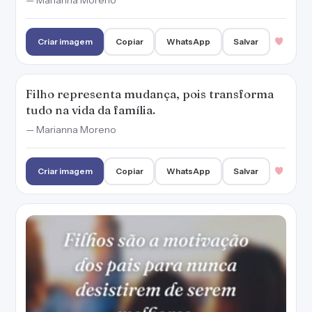
Filhos são a motivação dos pais para nunca
desistirem de serem melhores.
— Marianna Moreno
Criar imagem
Copiar
WhatsApp
Salvar
Os filhos são para as mães as âncoras da sua
vida.
— Sófocles