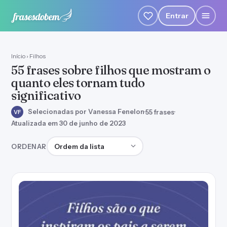
Entrar
Início
›
Filhos
55 frases sobre filhos que mostram o
quanto eles tornam tudo
significativo
Selecionadas por Vanessa Fenelon
·
55 frases
·
VF
Atualizada em 30 de junho de 2023
Ordenar frases
ORDENAR