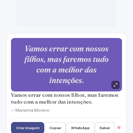
Vamos errar com nossos filhos, mas faremos
tudo com a melhor das intenções.
— Marianna Moreno
Criar imagem
Copiar
WhatsApp
Salvar
Para compreender os pais é preciso ter filhos.
— Sofocleto
Criar imagem
Copiar
WhatsApp
Salvar
Sinto sorte por ter filhos tão abençoados. Eles
são meus maiores tesouros.
— Marianna Moreno