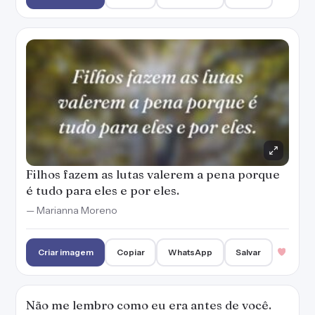
— Marianna Moreno
Criar imagem
Copiar
WhatsApp
Salvar
Não me lembro como eu era antes de você.
— Titãs
Criar imagem
Copiar
WhatsApp
Salvar
Uma nova faceta nasce quando um filho
nasce. É a vida se adaptando a esse novo ciclo.
— Marianna Moreno
Criar imagem
Copiar
WhatsApp
Salvar