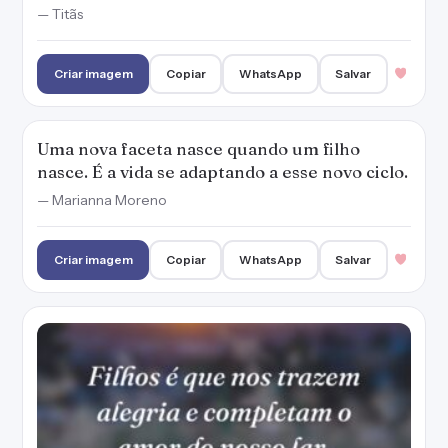
Filhos é que nos trazem alegria e completam
o amor do nosso lar.
— Marianna Moreno
Criar imagem
Copiar
WhatsApp
Salvar
A história dos pais é dividida entre antes e
depois de um filho.