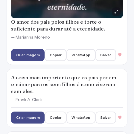
sem eles.
— Frank A. Clark
Criar imagem
Copiar
WhatsApp
Salvar
Filhos colocam à prova a nossa capacidade de
nos reinventarmos e de amarmos sem julgar.
— Marianna Moreno
Criar imagem
Copiar
WhatsApp
Salvar