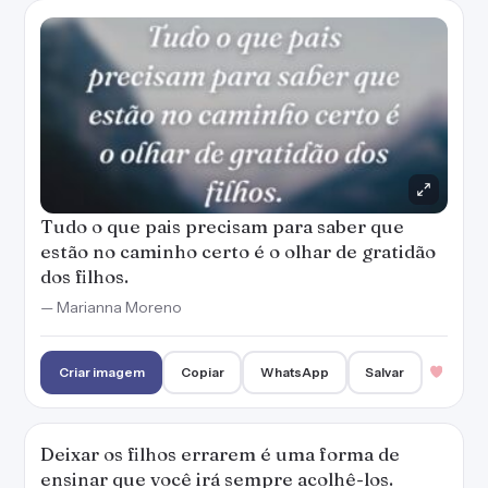
Criar imagem
Copiar
WhatsApp
Salvar
Deixar os filhos errarem é uma forma de
ensinar que você irá sempre acolhê-los.
— Marianna Moreno
Criar imagem
Copiar
WhatsApp
Salvar
O abraço dos pais continua sendo a segurança
mais doce que um filho pode receber.
— Marianna Moreno
Criar imagem
Copiar
WhatsApp
Salvar