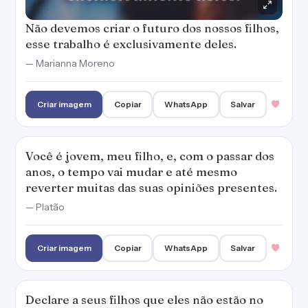
— Platão
Criar imagem
Copiar
WhatsApp
Salvar
Declare a seus filhos que eles não estão no
rodapé de sua vida, mas nas páginas centrais
da sua história.
— Augusto Cury
Criar imagem
Copiar
WhatsApp
Salvar