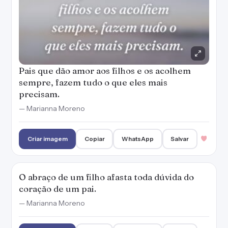
O abraço de um filho afasta toda dúvida do
coração de um pai.
— Marianna Moreno
Criar imagem
Copiar
WhatsApp
Salvar
Quando estou fraca, meus filhos me fazem
forte. Por eles, me levanto quantas vezes for
preciso.
— Marianna Moreno
Criar imagem
Copiar
WhatsApp
Salvar