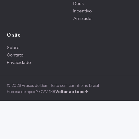
Deus
Incentivo
Amizade
O site
Sobre
Contato
Privacidade
© 2026 Frases do Bem · feito com carinho no Brasil
Precisa de apoio? CVV 188
Voltar ao topo
↑