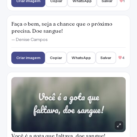
Criar imagem
Copiar
WhatsApp
Salvar
1
Faça o bem, seja a chance que o próximo
precisa. Doe sangue!
— Denise Campos
Criar imagem
Copiar
WhatsApp
Salvar
4
Você é a gota que faltava, doe sangue!