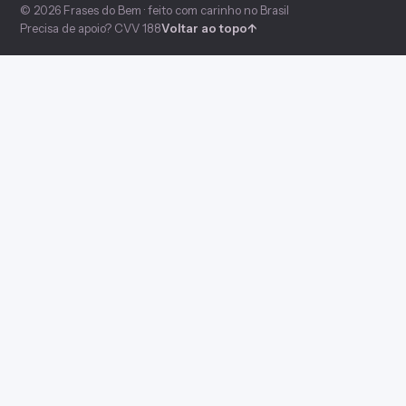
© 2026 Frases do Bem · feito com carinho no Brasil
Precisa de apoio? CVV 188
Voltar ao topo
↑