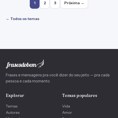
Paginação de posts
1
2
3
Próxima →
← Todos os temas
Frases e mensagens pra você dizer do seu jeito — pra cada
pessoa e cada momento.
Explorar
Temas populares
Temas
Vida
Autores
Amor