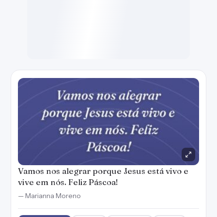
Vamos nos alegrar porque Jesus está vivo e
vive em nós. Feliz Páscoa!
— Marianna Moreno
Criar imagem
Copiar
WhatsApp
Salvar
1
A ressurreição de Jesus nos trouxe novas
alegrias e uma nova vida. Feliz Páscoa!
— Marianna Moreno
Criar imagem
Copiar
WhatsApp
Salvar
1
Que os chocolates façam a sua Páscoa e a sua