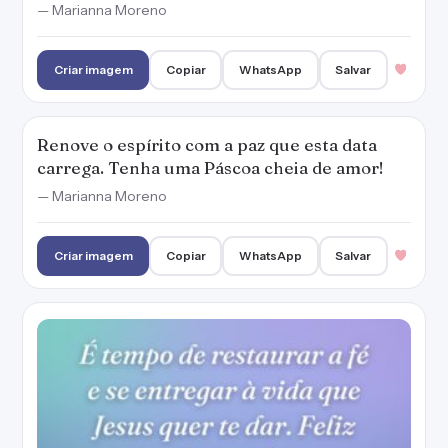
É tempo de restaurar a fé e se entregar à vida
que Jesus quer te dar. Feliz Páscoa!
— Marianna Moreno
Criar imagem
Copiar
WhatsApp
Salvar
Que toda lágrima seja transformada em
sorrisos e esperança. Feliz Páscoa!