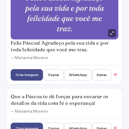
Que a Páscoa te dê forças para encarar os
desafios da vida com fé e esperança!
— Marianna Moreno
Criar imagem
Copiar
WhatsApp
Salvar
É tempo de se entregar a Jesus e deixar que
Ele faça o melhor na sua vida. Feliz Páscoa!
— Marianna Moreno
Criar imagem
Copiar
WhatsApp
Salvar