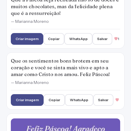
Criar imagem
Copiar
WhatsApp
Salvar
Feliz Páscoa! Agradeço pela sua vida e por
toda felicidade que você me traz.
— Marianna Moreno
Criar imagem
Copiar
WhatsApp
Salvar