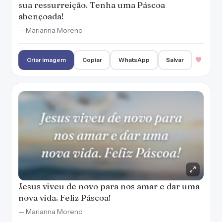
Jesus viveu de novo para nos amar e dar uma
nova vida. Feliz Páscoa!
— Marianna Moreno
Criar imagem
Copiar
WhatsApp
Salvar
1
Ele vive e podemos crer que tudo será
melhor ao lado d'Ele. Feliz Páscoa!
— Marianna Moreno
Criar imagem
Copiar
WhatsApp
Salvar