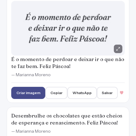
Criar imagem
Copiar
WhatsApp
Salvar
Desembrulhe os chocolates que estão cheios
de esperança e renascimento. Feliz Páscoa!
— Marianna Moreno
Criar imagem
Copiar
WhatsApp
Salvar
Uma vida nova requer perdão e fé. Que a
Páscoa te encha dos dois!
— Marianna Moreno
Criar imagem
Copiar
WhatsApp
Salvar