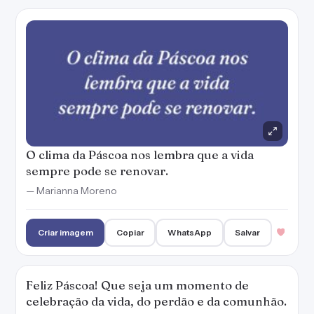
Criar imagem
Copiar
WhatsApp
Salvar
Feliz Páscoa! Que seja um momento de
celebração da vida, do perdão e da comunhão.
— Marianna Moreno
Criar imagem
Copiar
WhatsApp
Salvar
Renove o espírito com a paz que esta data
carrega. Tenha uma Páscoa cheia de amor!
— Marianna Moreno
Criar imagem
Copiar
WhatsApp
Salvar