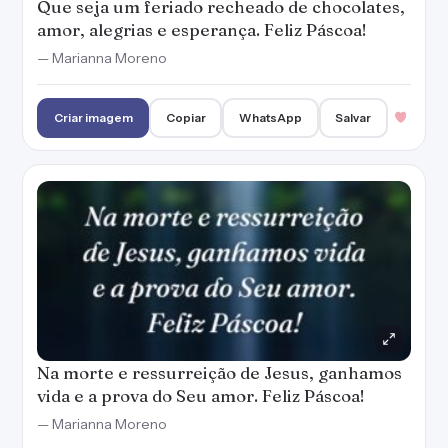
Na morte e ressurreição de Jesus, ganhamos
vida e a prova do Seu amor. Feliz Páscoa!
— Marianna Moreno
Criar imagem
Copiar
WhatsApp
Salvar
Que a esperança seja renovada nos corações
e que nada nos afaste de Jesus. Feliz Páscoa!
— Marianna Moreno
Criar imagem
Copiar
WhatsApp
Salvar