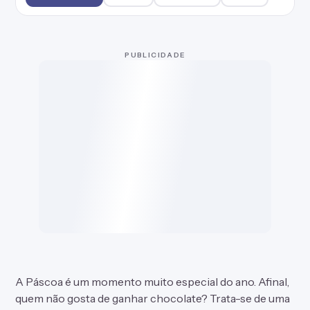
A Páscoa é um momento muito especial do ano. Afinal,
quem não gosta de ganhar chocolate? Trata-se de uma
data cheia de significados, como a ressurreição de
Jesus, a renovação da esperança e do perdão, a
esperança da salvação. Surpreenda uma pessoa
especial com um carinho neste dia. Confira frases para
cartão de Páscoa e presenteie quem você ama.
MAIS DO TEMA
Listas parecidas