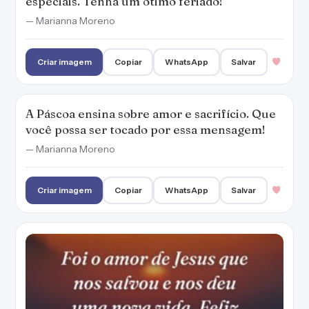
Foi o amor de Jesus que nos salvou e nos deu
uma nova vida. Feliz Páscoa!
— Marianna Moreno
Criar imagem
Copiar
WhatsApp
Salvar
Ame mais, perdoe mais, restaure sua fé e sua
esperança na vida. Tenha uma ótima Páscoa!