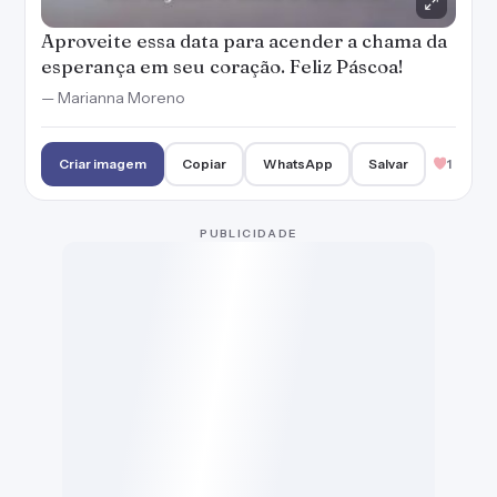
A Páscoa renova o amor e a vontade de
compartilhar coisas boas com pessoas
queridas como você!
— Marianna Moreno
Criar imagem
Copiar
WhatsApp
Salvar
Que a certeza que Cristo nos trouxe a