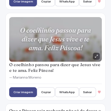
— Marianna Moreno
Criar imagem
Copiar
WhatsApp
Salvar
Que a Páscoa seja recheada não só de doces e
muitos chocolates, mas da felicidade plena
que é a ressurreição!
— Marianna Moreno
Criar imagem
Copiar
WhatsApp
Salvar
1
Que os sentimentos bons brotem em seu
coração e você se sinta mais vivo e apto a
amar como Cristo nos amou. Feliz Páscoa!
— Marianna Moreno