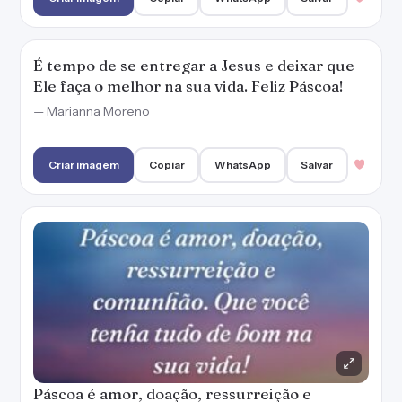
Páscoa é amor, doação, ressurreição e
comunhão. Que você tenha tudo de bom na
sua vida!
— Marianna Moreno
Criar imagem
Copiar
WhatsApp
Salvar
Que só o que for bom permaneça e que a
renovação da Páscoa leve a tristeza embora!
— Marianna Moreno