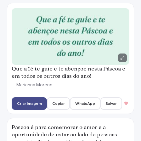
Criar imagem
Copiar
WhatsApp
Salvar
Páscoa é para comemorar o amor e a
oportunidade de estar ao lado de pessoas
especiais. Tenha um ótimo feriado!
— Marianna Moreno
Criar imagem
Copiar
WhatsApp
Salvar
A Páscoa ensina sobre amor e sacrifício. Que
você possa ser tocado por essa mensagem!
— Marianna Moreno
Criar imagem
Copiar
WhatsApp
Salvar