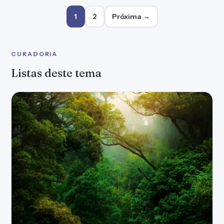
Paginação de posts
1
2
Próxima →
CURADORIA
Listas deste tema