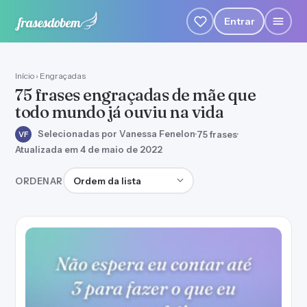
Entrar
Início
›
Engraçadas
75 frases engraçadas de mãe que
todo mundo já ouviu na vida
Selecionadas por Vanessa Fenelon
·
75 frases
·
VF
Atualizada em 4 de maio de 2022
Ordenar frases
ORDENAR