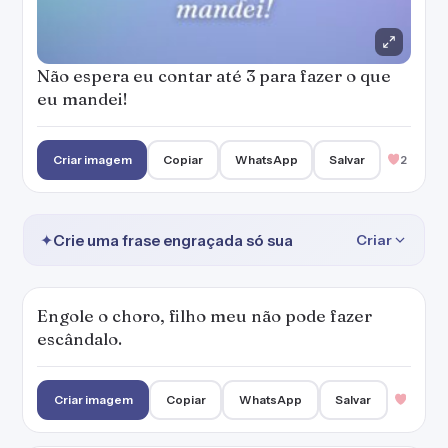
Não espera eu contar até 3 para fazer o que
eu mandei!
Criar imagem
Copiar
WhatsApp
Salvar
2
✦
Crie uma frase engraçada só sua
Criar
Engole o choro, filho meu não pode fazer
escândalo.
Criar imagem
Copiar
WhatsApp
Salvar