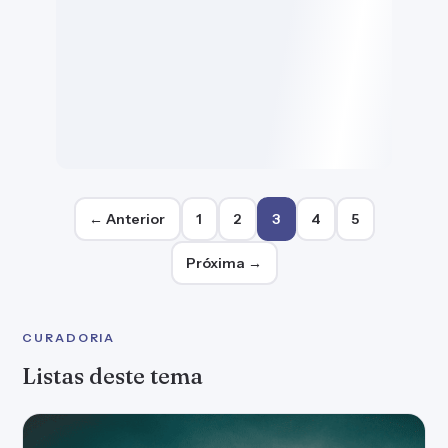
Paginação de posts
← Anterior
1
2
3
4
5
Próxima →
CURADORIA
Listas deste tema