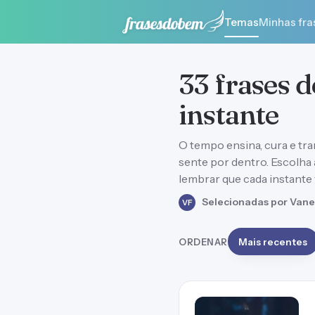
Temas
Minhas fra
33 frases 
instante
O tempo ensina, cura e tra
sente por dentro. Escolha
lembrar que cada instante 
Selecionadas por Vane
VF
ORDENAR
Mais recentes