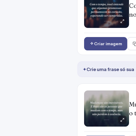
Co
no
Criar imagem
✦
Crie uma frase só sua
Mu
o 