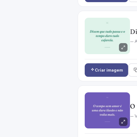
Di
— A
Criar imagem
O 
— V