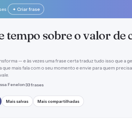
ses
✦ Criar frase
de tempo sobre o valor de 
nsforma — e às vezes uma frase certa traduz tudo isso que a g
 a que mais fala com o seu momento e envie para quem precisa
vale.
ssa Fenelon
·
33 frases
Mais salvas
Mais compartilhadas