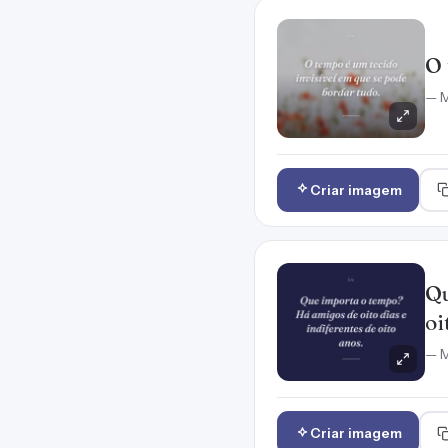
O 
— M
Criar imagem
Qu
oi
— M
Criar imagem