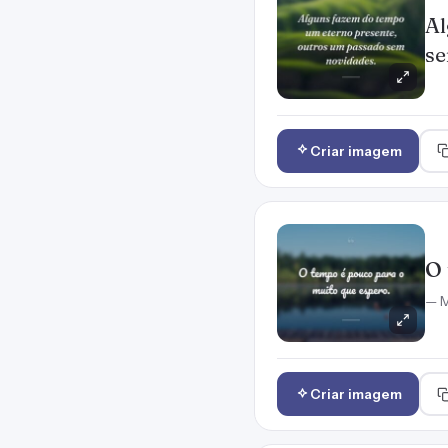
Al
se
Criar imagem
O 
— M
Criar imagem