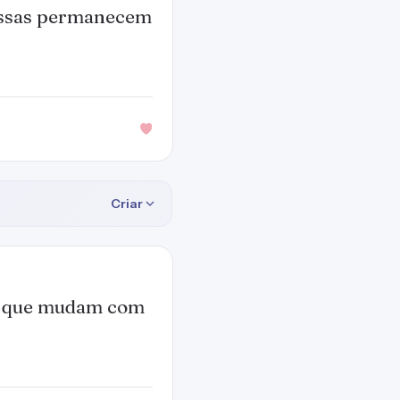
essas permanecem
Criar
as que mudam com