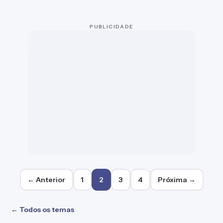
PUBLICIDADE
Paginação de posts
← Anterior
1
2
3
4
Próxima →
← Todos os temas