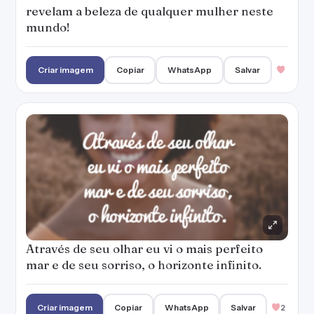
Através de seu olhar eu vi o mais perfeito
mar e de seu sorriso, o horizonte infinito.
Criar imagem
Copiar
WhatsApp
Salvar
2
Dona de um coração de ouro e de um sorriso
e olhar belíssimos toda princesa vive com sua
alma leve e inspiradora.
Criar imagem
Copiar
WhatsApp
Salvar
1
A voz seduz e o sorriso engana, mas o olhar
nunca mente.