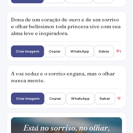
Criar imagem
Copiar
WhatsApp
Salvar
Está no sorriso, no olhar, no gesto, está na
consciente imperfeição a beleza de uma
mulher.
Criar imagem
Copiar
WhatsApp
Salvar