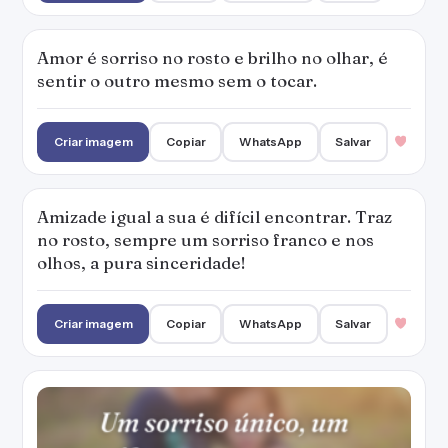
Criar imagem
Copiar
WhatsApp
Salvar
Um sorriso único, um olhar marcante, uma
personalidade inesquecível.
Criar imagem
Copiar
WhatsApp
Salvar
1
No meu sorriso, levo o branco das nuvens; no