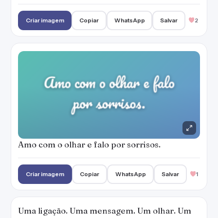
Amo com o olhar e falo por sorrisos.
Criar imagem
Copiar
WhatsApp
Salvar
1
Uma ligação. Uma mensagem. Um olhar. Um
sorriso. Um beijo. Não programe sua vida,
pois as melhores coisas acontecem
naturalmente.
Criar imagem
Copiar
WhatsApp
Salvar
Sou uma mistura de caras e bocas, sorrisos e
olhares, atitudes e palavras, estilos e
comportamentos.