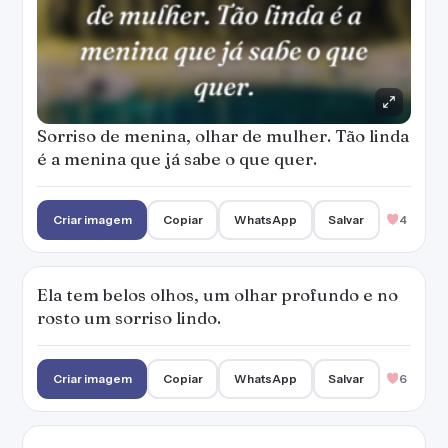
rosto um sorriso lindo.
Criar imagem
Copiar
WhatsApp
Salvar
6
Por vezes me pergunto do que é feito o teu
sorriso que brilha no teu rosto e torna mais
belo o teu olhar profundo.
Criar imagem
Copiar
WhatsApp
Salvar
4