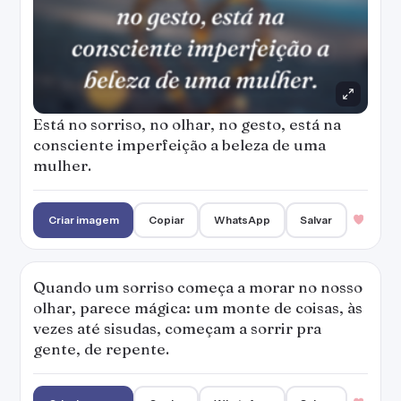
Quando um sorriso começa a morar no nosso
olhar, parece mágica: um monte de coisas, às
vezes até sisudas, começam a sorrir pra
gente, de repente.
Criar imagem
Copiar
WhatsApp
Salvar
A beleza está nos olhos de quem vê, no
encanto de um olhar, num sorriso cativante
ou num gesto de sinceridade.
— Marcos Paulo Souza
Criar imagem
Copiar
WhatsApp
Salvar
1