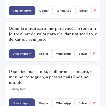
O sorriso mais lindo, o olhar mais sincero, o
meu porto seguro, a pessoa mais linda no
mundo.
— Kelly Key
Criar imagem
Copiar
WhatsApp
Salvar
1
O sorriso muitas vezes esconde uma lágrima.
O olhar não tem jeito, não se esconde nada!