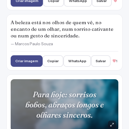
Para hoje: sorrisos bobos, abraços longos e
olhares sinceros.
Criar imagem
Copiar
WhatsApp
Salvar
1
Se um dia tiver que escolher entre uma
lágrima, um sorriso e um olhar, escolha a
lágrima, pois o sorriso pode ser falso, o olhar,
passageiro e a lágrima, por mais breve que
seja, é verdadeira.