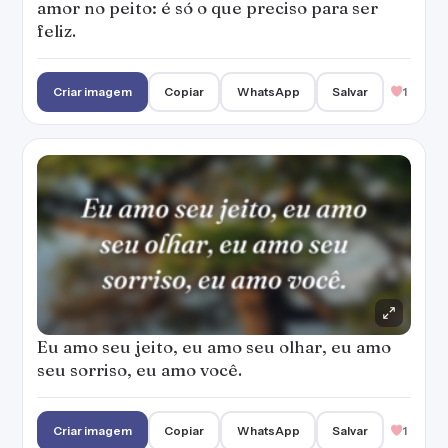
Eu amo seu jeito, eu amo seu olhar, eu amo
seu sorriso, eu amo você.
Criar imagem
Copiar
WhatsApp
Salvar
1
Amor é sorriso no rosto e brilho no olhar, é
sentir o outro mesmo sem o tocar.
Criar imagem
Copiar
WhatsApp
Salvar
Amizade igual a sua é difícil encontrar. Traz
no rosto, sempre um sorriso franco e nos
olhos, a pura sinceridade!