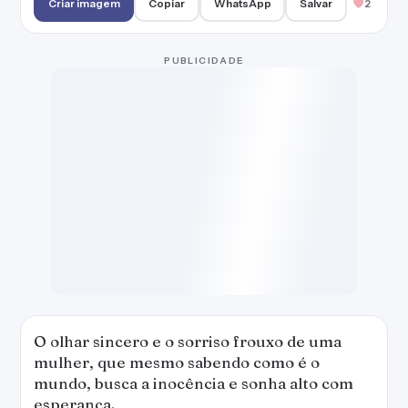
O olhar sincero e o sorriso frouxo de uma
mulher, que mesmo sabendo como é o
mundo, busca a inocência e sonha alto com
esperança.
Criar imagem
Copiar
WhatsApp
Salvar
2
Não confie em qualquer palavra, qualquer
sorriso, qualquer beijo, qualquer abraço,
qualquer olhar. As pessoas fingem, e muito
bem.
Criar imagem
Copiar
WhatsApp
Salvar