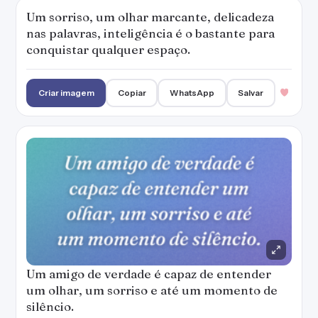
Um amigo de verdade é capaz de entender
um olhar, um sorriso e até um momento de
silêncio.
Criar imagem
Copiar
WhatsApp
Salvar
Quando a tristeza olhar para você, só tem um
jeito: olhar de volta para ela, dar um sorriso, e
deixar ela sem jeito.
Criar imagem
Copiar
WhatsApp
Salvar
1