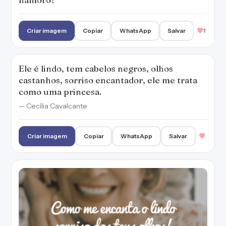
Como me encanta o lindo sorriso dos teus
olhos!
Criar imagem
Copiar
WhatsApp
Salvar
1
Eu amo você porque simplesmente não
existem motivos para não o fazer. Seu sorriso,
seu olhar, sua postura, tudo consegue ser