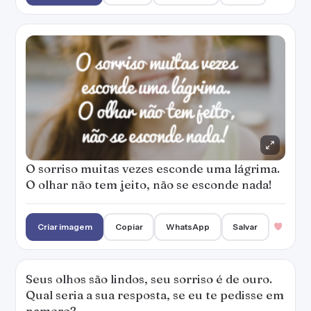
Criar imagem
Copiar
WhatsApp
Salvar
Seus olhos são lindos, seu sorriso é de ouro.
Qual seria a sua resposta, se eu te pedisse em
namoro?
Criar imagem
Copiar
WhatsApp
Salvar
1
Ele é lindo, tem cabelos negros, olhos
castanhos, sorriso encantador, ele me trata
como uma princesa.
— Cecília Cavalcante
Criar imagem
Copiar
WhatsApp
Salvar