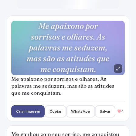
que me conquistam.
Criar imagem
Copiar
WhatsApp
Salvar
4
Me ganhou com seu sorriso, me conquistou
com seu olhar, me enlouqueceu com seu
corpo de mulher que não consigo parar de
olhar.
Criar imagem
Copiar
WhatsApp
Salvar
3
Seu olhar me trouxe paz e aconchego, é um
olhar doce e misterioso, é um olhar
diferente, gostoso de se ver, que só de
lembrar me faz sorrir.