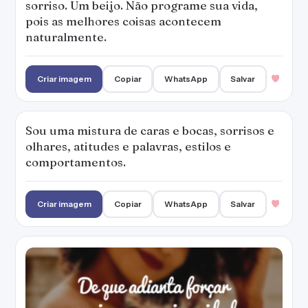
Criar imagem
Copiar
WhatsApp
Salvar
De que adianta forçar sorrisos, se a
sinceridade está no olhar?!
Criar imagem
Copiar
WhatsApp
Salvar
Não consigo esconder um sorriso, mas
também não consigo esconder um olhar