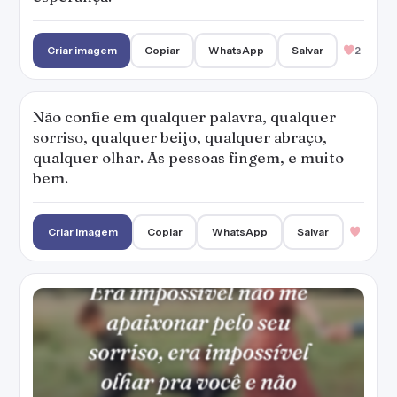
Era impossível não me apaixonar pelo seu
sorriso, era impossível olhar pra você e não
esquecer do que eu ia falar.
Criar imagem
Copiar
WhatsApp
Salvar
3
Amor verdadeiro você percebe no olhar, no
sorriso, no jeito de falar, no jeito de abraçar e