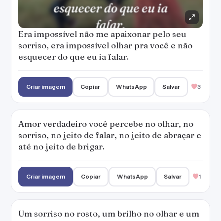
até no jeito de brigar.
Criar imagem
Copiar
WhatsApp
Salvar
1
Um sorriso no rosto, um brilho no olhar e um
amor no peito: é só o que preciso para ser
feliz.
Criar imagem
Copiar
WhatsApp
Salvar
1