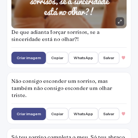
triste.
Criar imagem
Copiar
WhatsApp
Salvar
Só teu sorriso completa o meu. Só teu abraço
acalma meu corpo. Só teu olhar ilumina meus
passos. Só o teu amor me basta.
Criar imagem
Copiar
WhatsApp
Salvar
PUBLICIDADE