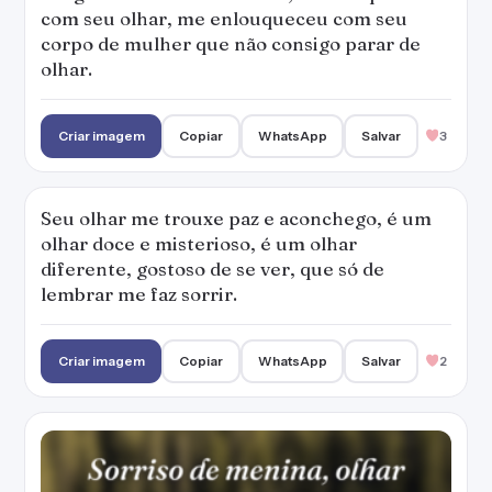
Criar imagem
Copiar
WhatsApp
Salvar
2
Sorriso de menina, olhar de mulher. Tão linda
é a menina que já sabe o que quer.
Criar imagem
Copiar
WhatsApp
Salvar
4
Ela tem belos olhos, um olhar profundo e no