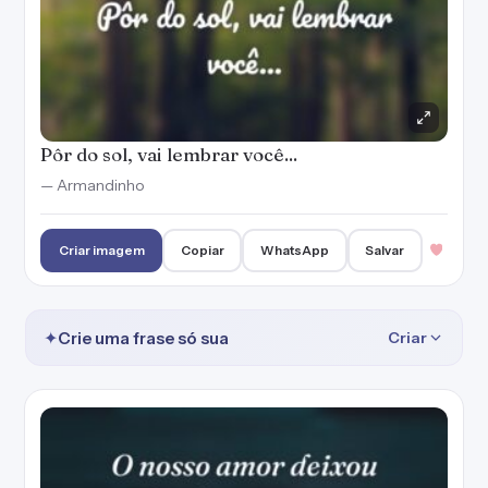
Pôr do sol, vai lembrar você...
— Armandinho
Criar imagem
Copiar
WhatsApp
Salvar
✦
Crie uma frase só sua
Criar