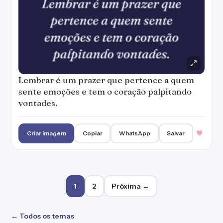
Lembrar é um prazer que pertence a quem
sente emoções e tem o coração palpitando
vontades.
Criar imagem
Copiar
WhatsApp
Salvar
Paginação de posts
1
2
Próxima →
← Todos os temas