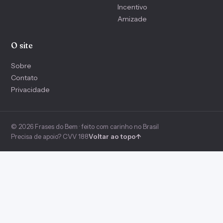
Incentivo
Amizade
O site
Sobre
Contato
Privacidade
© 2026 Frases do Bem · feito com carinho no Brasil
Precisa de apoio? CVV 188
Voltar ao topo
↑