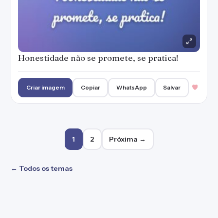
Honestidade não se promete, se pratica!
Criar imagem
Copiar
WhatsApp
Salvar
Paginação de posts
1
2
Próxima →
← Todos os temas