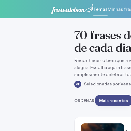
Temas
Minhas fra
70 frases d
de cada di
Reconhecer o bem que a v
alegria. Escolha aqui a fra
simplesmente celebrar tu
Selecionadas por Vane
VF
ORDENAR
Mais recentes