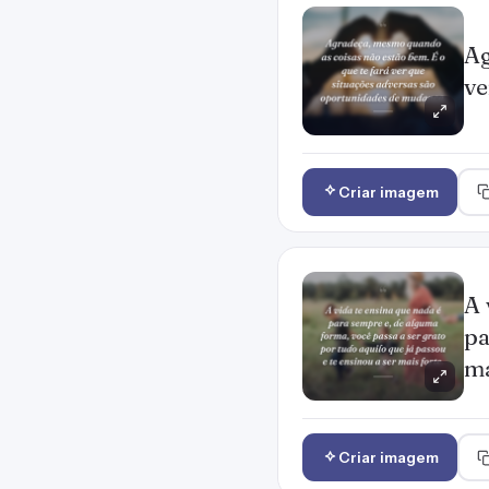
Ag
ve
Criar imagem
A 
pa
ma
Criar imagem