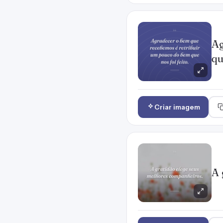
Ag
qu
Criar imagem
A 