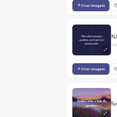
Criar imagem
Nã
— L
Criar imagem
So