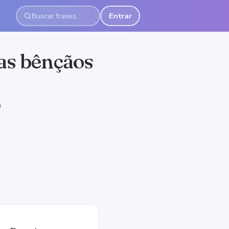
Entrar
Buscar frases
 as bênçãos
e