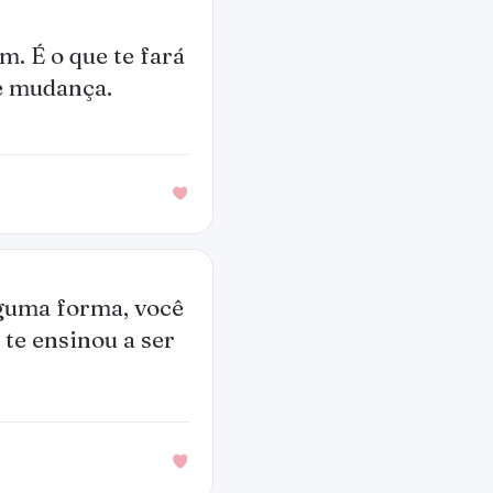
. É o que te fará
e mudança.
lguma forma, você
 te ensinou a ser