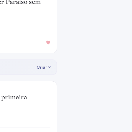
er Paraíso sem
Criar
 primeira