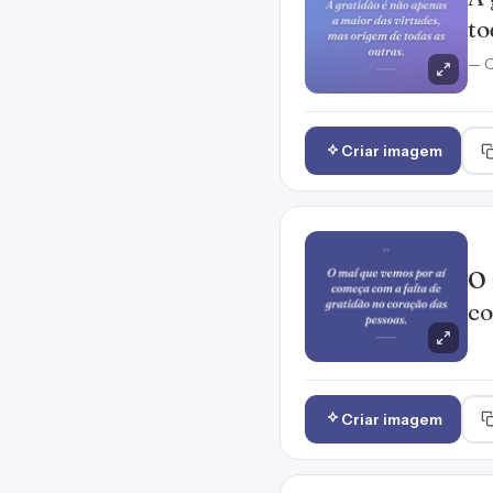
to
— C
Criar imagem
O 
co
Criar imagem