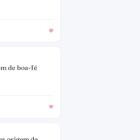
em de boa-fé
mas origem de