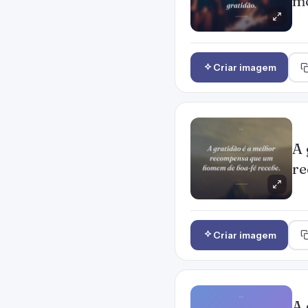
mo
Criar imagem
A 
re
Criar imagem
A 