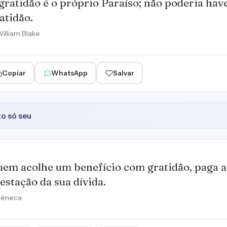
gratidão é o próprio Paraíso; não poderia hav
atidão.
illiam Blake
Copiar
WhatsApp
Salvar
o só seu
em acolhe um benefício com gratidão, paga a
estação da sua dívida.
Séneca