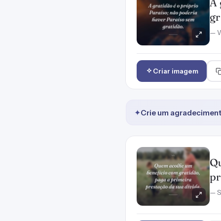
A 
gr
— W
Criar imagem
✦
Crie um agradeciment
Qu
pr
— 