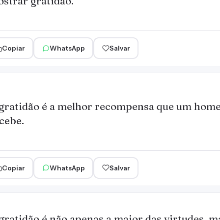
strar gratidão.
Copiar
WhatsApp
Salvar
gratidão é a melhor recompensa que um hom
cebe.
Copiar
WhatsApp
Salvar
gratidão é não apenas a maior das virtudes, 