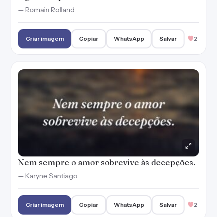
— Romain Rolland
Criar imagem
Copiar
WhatsApp
Salvar
2
Nem sempre o amor sobrevive às decepções.
— Karyne Santiago
Criar imagem
Copiar
WhatsApp
Salvar
2