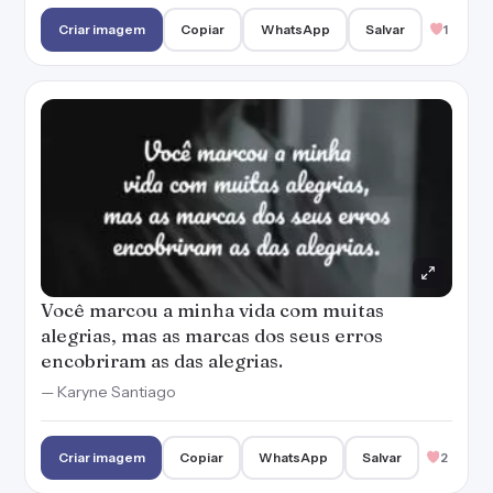
Criar imagem
Copiar
WhatsApp
Salvar
1
Você marcou a minha vida com muitas
alegrias, mas as marcas dos seus erros
encobriram as das alegrias.
— Karyne Santiago
Criar imagem
Copiar
WhatsApp
Salvar
2