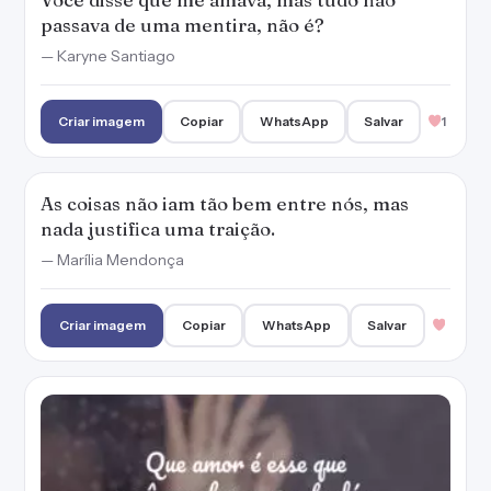
passava de uma mentira, não é?
— Karyne Santiago
Criar imagem
Copiar
WhatsApp
Salvar
1
As coisas não iam tão bem entre nós, mas
nada justifica uma traição.
— Marília Mendonça
Criar imagem
Copiar
WhatsApp
Salvar