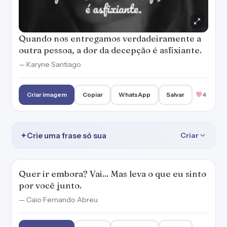
Quando nos entregamos verdadeiramente a
outra pessoa, a dor da decepção é asfixiante.
— Karyne Santiago
Criar imagem
Copiar
WhatsApp
Salvar
4
✦
Crie uma frase só sua
Criar
Quer ir embora? Vai... Mas leva o que eu sinto
por você junto.
— Caio Fernando Abreu