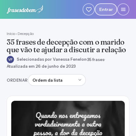
Entrar
Início
›
Decepção
35 frases de decepção com o marido
que vão te ajudar a discutir a relação
Selecionadas por Vanessa Fenelon
·
35 frases
·
VF
Atualizada em 26 de junho de 2023
Ordenar frases
ORDENAR