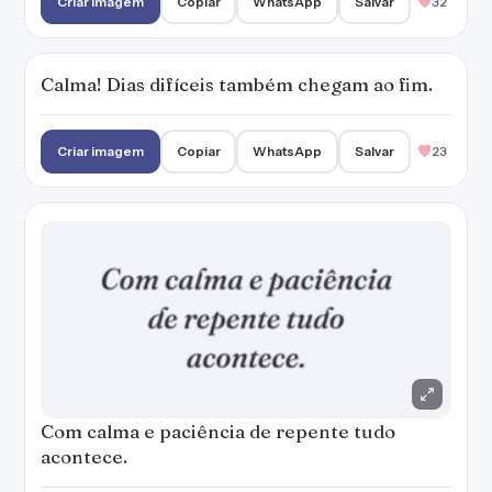
Criar imagem
Copiar
WhatsApp
Salvar
32
Calma! Dias difíceis também chegam ao fim.
Criar imagem
Copiar
WhatsApp
Salvar
23
Com calma e paciência de repente tudo
acontece.