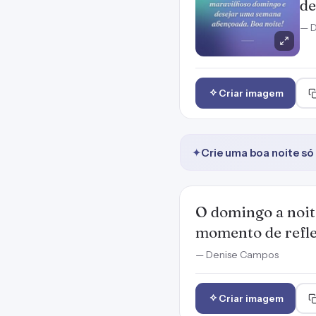
de
— 
Criar imagem
✦
Crie uma boa noite só
O domingo a noite
momento de reflex
— Denise Campos
Criar imagem