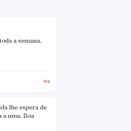
toda a semana.
6
ida lhe espera de
a a uma. Boa