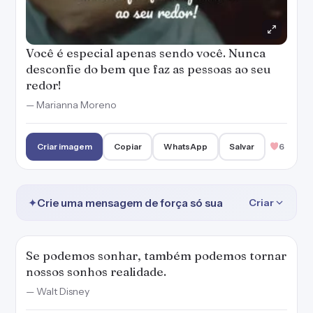
Você é especial apenas sendo você. Nunca
desconfie do bem que faz as pessoas ao seu
redor!
— Marianna Moreno
Criar imagem
Copiar
WhatsApp
Salvar
6
✦
Crie uma mensagem de força só sua
Criar
Se podemos sonhar, também podemos tornar
nossos sonhos realidade.
— Walt Disney