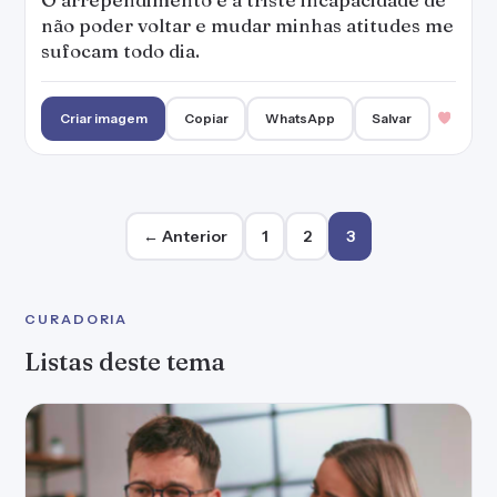
não poder voltar e mudar minhas atitudes me
sufocam todo dia.
Criar imagem
Copiar
WhatsApp
Salvar
Paginação de posts
← Anterior
1
2
3
CURADORIA
Listas deste tema