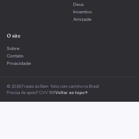
Deus
Incentivo
Amizade
O site
Sobre
Contato
Privacidade
© 2026 Frases do Bem · feito com carinho no Brasil
Precisa de apoio? CVV 188
Voltar ao topo
↑