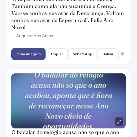
O badalar do relógio acusa não só que o ano
acabou, aponta que é hora de recomeçar
nesse Ano Novo cheio de oportunidades.
— Caroline Oliveira
Criar imagem
Copiar
WhatsApp
Salvar
Faça não apenas desejos, mas assuma
compromisso de fazer desse Ano Novo a
história que gostará de lembrar no futuro.
— Caroline Oliveira