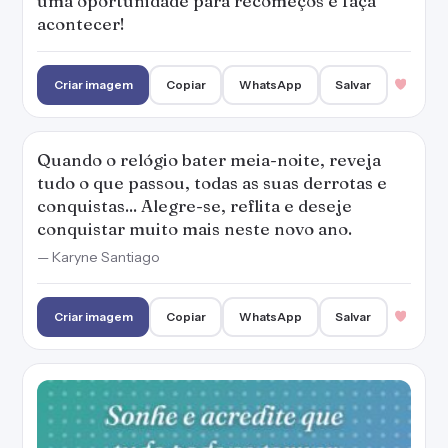
Criar imagem
Copiar
WhatsApp
Salvar
Sonhe e acredite que tudo pode se tornar
real... Faça esse novo ano valer a pena!
— Karyne Santiago
Criar imagem
Copiar
WhatsApp
Salvar