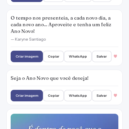
Criar imagem
Copiar
WhatsApp
Salvar
É dentro de você que o Ano Novo cochila e
espera desde sempre.
— Carlos Drummond de Andrade
Criar imagem
Copiar
WhatsApp
Salvar