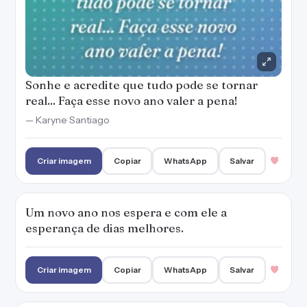
Um novo ano nos espera e com ele a
esperança de dias melhores.
Criar imagem
Copiar
WhatsApp
Salvar
Talvez os dias se tornem cada vez mais
difíceis, feito aquele jogo com muitas fases,
mas o que não podemos perder é a garra de
continuar tentando ultrapassar cada um dos
desafios para zerar o jogo com a sensação de
dever cumprido. Feliz Ano Novo!
— Karyne Santiago
Criar imagem
Copiar
WhatsApp
Salvar