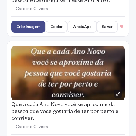
Que a cada Ano Novo você se aproxime da
pessoa que você gostaria de ter por perto e
conviver.
— Caroline Oliveira
Criar imagem
Copiar
WhatsApp
Salvar
Na contagem regressiva, vi renascer aquela
parte de mim que havia deixado morrer. Que
o Ano Novo reacenda a esperança!
— Caroline Oliveira
Criar imagem
Copiar
WhatsApp
Salvar