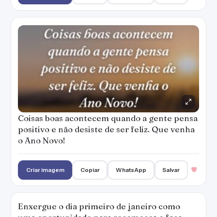
Criar imagem
Copiar
WhatsApp
Salvar
Enxergue o dia primeiro de janeiro como
uma oportunidade para recomeços e faça
acontecer!
Criar imagem
Copiar
WhatsApp
Salvar
Quando o relógio bater meia-noite, reveja
tudo o que passou, todas as suas derrotas e
conquistas... Alegre-se, reflita e deseje
conquistar muito mais neste novo ano.
— Karyne Santiago