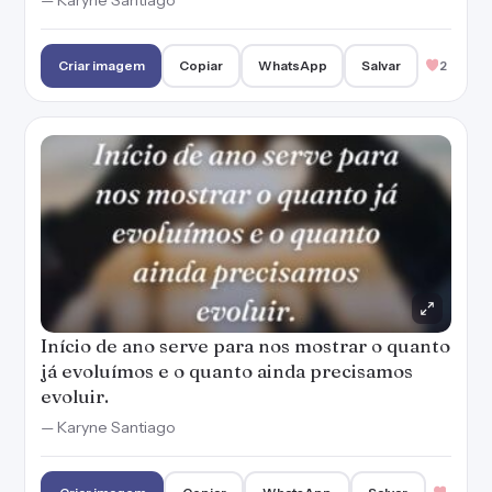
Início de ano serve para nos mostrar o quanto
já evoluímos e o quanto ainda precisamos
evoluir.
— Karyne Santiago
Criar imagem
Copiar
WhatsApp
Salvar
A virada de um ano para o outro permite que
você se liberte das bagagens do passado, para
recomeçar de onde quiser e como quiser.
— Karyne Santiago
Criar imagem
Copiar
WhatsApp
Salvar
O próximo ano será um Ano Novo ou teremos