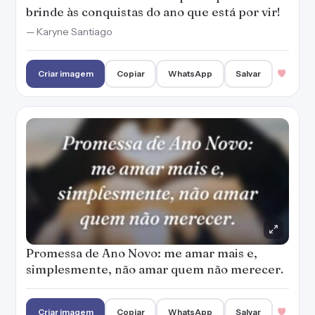
Promessa de Ano Novo: me amar mais e,
simplesmente, não amar quem não merecer.
Criar imagem
Copiar
WhatsApp
Salvar
Mentalize o ano que deseja ter, recalcule a
rota se necessário for, mas não continue
cometendo os mesmos erros. A mudança que
você deseja, só depende de você!
— Karyne Santiago
Criar imagem
Copiar
WhatsApp
Salvar