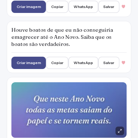
Que neste Ano Novo todas as metas saiam do
papel e se tornem reais.
— Karyne Santiago
Criar imagem
Copiar
WhatsApp
Salvar
A queima de fogos da virada do ano é
realizada para reacender as luzes dos nossos
corações.
— Karyne Santiago