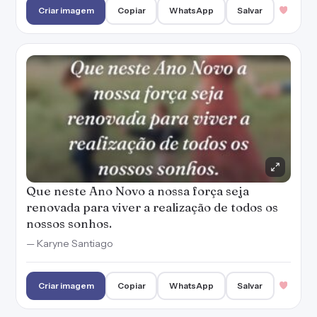
nossos sonhos.
— Karyne Santiago
Criar imagem
Copiar
WhatsApp
Salvar
Somente você pode fazer esse Ano Novo ser
diferente. Não deposite expectativas em
pessoas, a sua felicidade não depende delas!
— Karyne Santiago
Criar imagem
Copiar
WhatsApp
Salvar
Uma nova fase está prestes a começar... Que
venha o outro lado da moeda, que
enxerguemos o lado bom da vida, que tudo se