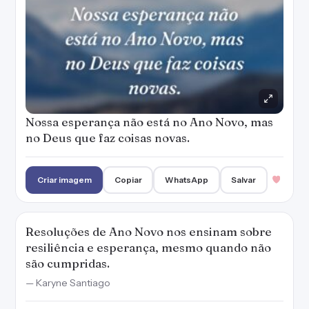
Resoluções de Ano Novo nos ensinam sobre
resiliência e esperança, mesmo quando não
são cumpridas.
— Karyne Santiago
Criar imagem
Copiar
WhatsApp
Salvar
Houve boatos de que eu não conseguiria
emagrecer até o Ano Novo. Saiba que os
boatos são verdadeiros.
Criar imagem
Copiar
WhatsApp
Salvar