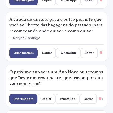
que fazer um reset neste, que travou por que
veio com vírus?
Criar imagem
Copiar
WhatsApp
Salvar
1
Seja bem-vindo, novo ano! O único pedido
que eu te faço é: pega leve.
— Karyne Santiago