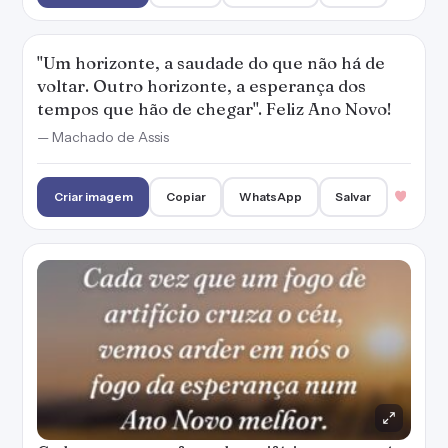
Cada vez que um fogo de artifício cruza o céu,
vemos arder em nós o fogo da esperança num
Ano Novo melhor.
— Caroline Oliveira
Criar imagem
Copiar
WhatsApp
Salvar
Olhar para um horizonte imenso de
oportunidades pode até dar medo, mas
renova todas as nossas esperanças. Feliz Ano
Novo!