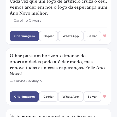
— Karyne Santiago
Criar imagem
Copiar
WhatsApp
Salvar
"A Esperança não murcha, ela não cansa,
Também como ela não sucumbe a Crença.
Vão-se sonhos nas asas da Descrença, Voltam
sonhos nas asas da Esperança!". Feliz Ano
Novo!
— Augusto dos Anjos
Criar imagem
Copiar
WhatsApp
Salvar