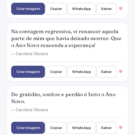
De gratidão, sonhos e perdão é feito o Ano
Novo.
— Caroline Oliveira
Criar imagem
Copiar
WhatsApp
Salvar
Foi preciso mais um ano morrer para fazer
nascer em você um recomeço. Feliz Ano
Novo!