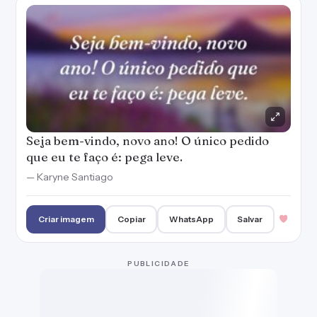
Criar imagem
Copiar
WhatsApp
Salvar
PUBLICIDADE
Quando você aprender que expectativas não
realizam sonhos, o Ano Novo será o recomeço
ideal para sua vida.