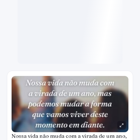
Nossa vida não muda com a virada de um ano,
mas podemos mudar a forma que vamos viver
deste momento em diante.
Criar imagem
Copiar
WhatsApp
Salvar
Amanhã é a primeira folha em branco de um
livro de 365 páginas. Escreva-o bem!
Criar imagem
Copiar
WhatsApp
Salvar