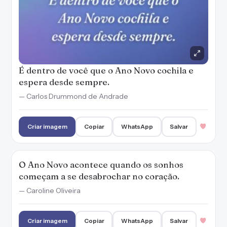
O Ano Novo acontece quando os sonhos
começam a se desabrochar no coração.
— Caroline Oliveira
Criar imagem
Copiar
WhatsApp
Salvar
"Um horizonte, a saudade do que não há de
voltar. Outro horizonte, a esperança dos
tempos que hão de chegar". Feliz Ano Novo!
— Machado de Assis
Criar imagem
Copiar
WhatsApp
Salvar