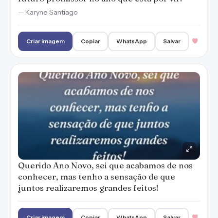
Querido Ano Novo, sei que acabamos de nos
conhecer, mas tenho a sensação de que
juntos realizaremos grandes feitos!
Criar imagem
Copiar
WhatsApp
Salvar
Mesmo com tantas lutas, sobrevivemos a
mais um ano. Que o próximo seja mais leve e
cheio de alegrias e conquistas!
— Karyne Santiago
Criar imagem
Copiar
WhatsApp
Salvar
Inicio este novo ano sendo grata por já não