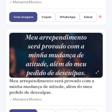
Meu arrependimento será provado com a
minha mudança de atitude, além do meu
pedido de desculpas.
— Marianna Moreno
Criar imagem
Copiar
WhatsApp
Salvar
Eu juro nunca mais te machucar assim. Falhei
com você e te imploro o perdão.
— Marianna Moreno
Criar imagem
Copiar
WhatsApp
Salvar
Farei de tudo para reconquistar sua confiança
e vou começar pedindo desculpas!