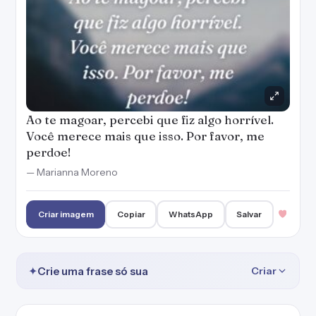
Ao te magoar, percebi que fiz algo horrível.
Você merece mais que isso. Por favor, me
perdoe!
— Marianna Moreno
Criar imagem
Copiar
WhatsApp
Salvar
✦
Crie uma frase só sua
Criar