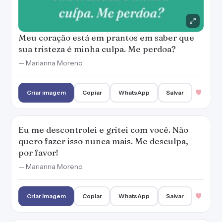
por favor!
— Marianna Moreno
Criar imagem
Copiar
WhatsApp
Salvar
Peço a você que me desculpe pelo tanto que
te prejudiquei quando pensei somente em
mim.
— Marianna Moreno
Criar imagem
Copiar
WhatsApp
Salvar