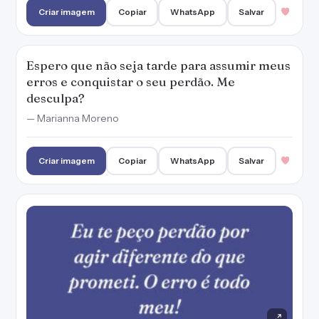
Eu te peço perdão por agir diferente do que
prometi. O erro é todo meu!
— Marianna Moreno
Criar imagem
Copiar
WhatsApp
Salvar
Sua amizade é valiosa e peço desculpa por
não ter percebido isso antes de te ferir.
— Marianna Moreno