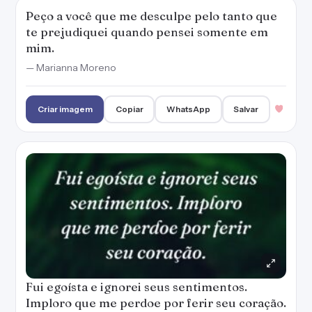
Fui egoísta e ignorei seus sentimentos.
Imploro que me perdoe por ferir seu coração.
— Marianna Moreno
Criar imagem
Copiar
WhatsApp
Salvar
Engulo meu orgulho para te pedir perdão e,
com sinceridade, imploro suas desculpas.
— Marianna Moreno
Criar imagem
Copiar
WhatsApp
Salvar