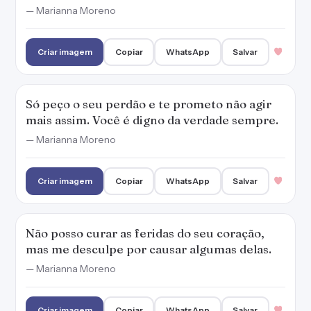
Não posso curar as feridas do seu coração,
mas me desculpe por causar algumas delas.
— Marianna Moreno
Criar imagem
Copiar
WhatsApp
Salvar
Como ser humano, eu errei e te magoei.
Perdoe-me por te ferir com as minhas ações.