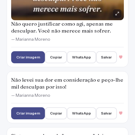
— Marianna Moreno
Criar imagem
Copiar
WhatsApp
Salvar
Sinto vergonha pela forma como falei com
você e lhe peço que me desculpe pela falta de
tato.
— Marianna Moreno
Criar imagem
Copiar
WhatsApp
Salvar