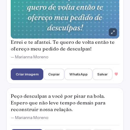
Peço desculpas a você por pisar na bola.
Espero que não leve tempo demais para
reconstruir nossa relação.
— Marianna Moreno
Criar imagem
Copiar
WhatsApp
Salvar
Espero que não seja tarde para assumir meus
erros e conquistar o seu perdão. Me
desculpa?
— Marianna Moreno
Criar imagem
Copiar
WhatsApp
Salvar