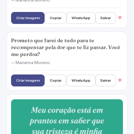
Meu coração está em prantos em saber que
sua tristeza é minha culpa. Me perdoa?
— Marianna Moreno
Criar imagem
Copiar
WhatsApp
Salvar
Eu me descontrolei e gritei com você. Não
quero fazer isso nunca mais. Me desculpa,