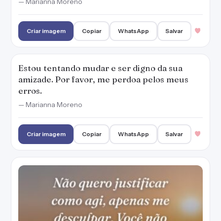
Não quero justificar como agi, apenas me
desculpar. Você não merece mais sofrer.
— Marianna Moreno
Criar imagem
Copiar
WhatsApp
Salvar
Não levei sua dor em consideração e peço-lhe
mil desculpas por isso!