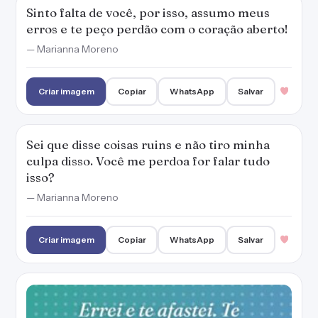
Criar imagem
Copiar
WhatsApp
Salvar
Errei e te afastei. Te quero de volta então te
ofereço meu pedido de desculpas!
— Marianna Moreno
Criar imagem
Copiar
WhatsApp
Salvar