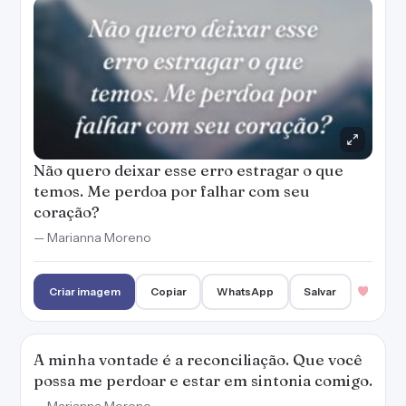
Criar imagem
Copiar
WhatsApp
Salvar
A minha vontade é a reconciliação. Que você
possa me perdoar e estar em sintonia comigo.
— Marianna Moreno
Criar imagem
Copiar
WhatsApp
Salvar
Prometo que farei de tudo para te
recompensar pela dor que te fiz passar. Você
me perdoa?
— Marianna Moreno
Criar imagem
Copiar
WhatsApp
Salvar