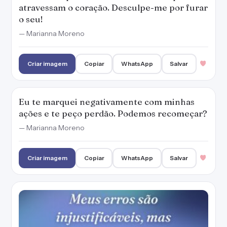
Criar imagem
Copiar
WhatsApp
Salvar
Meus erros são injustificáveis, mas acredito
serem perdoáveis. Ah, me desculpa, por
favor!
— Marianna Moreno
Criar imagem
Copiar
WhatsApp
Salvar