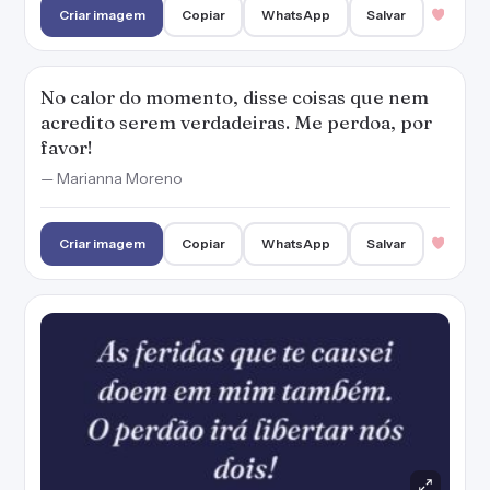
As feridas que te causei doem em mim
também. O perdão irá libertar nós dois!
— Marianna Moreno
Criar imagem
Copiar
WhatsApp
Salvar
A sua dor é minha culpa e quero que sua
alegria esteja também na minha conta. Me
perdoa?
— Marianna Moreno