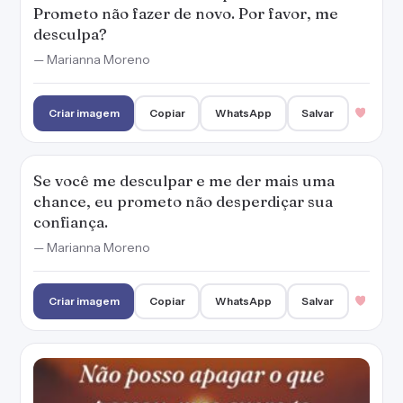
Criar imagem
Copiar
WhatsApp
Salvar
Não posso apagar o que passou, mas quero te
provar que me arrependi. Por favor, me
desculpa!
— Marianna Moreno
Criar imagem
Copiar
WhatsApp
Salvar