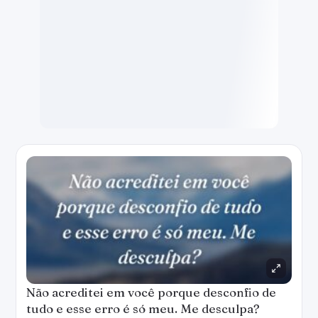
Não acreditei em você porque desconfio de
tudo e esse erro é só meu. Me desculpa?
— Marianna Moreno
Criar imagem
Copiar
WhatsApp
Salvar
Só peço o seu perdão e te prometo não agir
mais assim. Você é digno da verdade sempre.
— Marianna Moreno
Criar imagem
Copiar
WhatsApp
Salvar