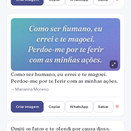
— Marianna Moreno
Criar imagem
Copiar
WhatsApp
Salvar
Omiti os fatos e te ofendi por causa disso.
Prometo não fazer de novo. Por favor, me
desculpa?
— Marianna Moreno
Criar imagem
Copiar
WhatsApp
Salvar
Se você me desculpar e me der mais uma
chance, eu prometo não desperdiçar sua
confiança.
— Marianna Moreno