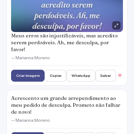
Acrescento um grande arrependimento ao
meu pedido de desculpa. Prometo não falhar
de novo!
— Marianna Moreno
Criar imagem
Copiar
WhatsApp
Salvar
No calor do momento, disse coisas que nem
acredito serem verdadeiras. Me perdoa, por
favor!
— Marianna Moreno
Criar imagem
Copiar
WhatsApp
Salvar