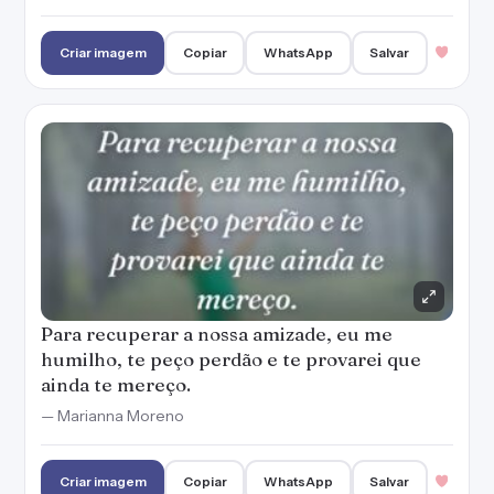
Para recuperar a nossa amizade, eu me
humilho, te peço perdão e te provarei que
ainda te mereço.
— Marianna Moreno
Criar imagem
Copiar
WhatsApp
Salvar
Sei que fiz algo terrível e será difícil me
perdoar, mas imploro que você tente mais
uma vez.
— Marianna Moreno
Criar imagem
Copiar
WhatsApp
Salvar
Sinto muito pelo meu erro e por falhar com
você. Quero fazer as coisas certas dessa vez.