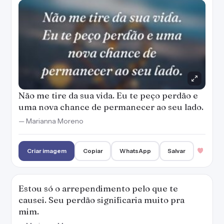
Criar imagem
Copiar
WhatsApp
Salvar
Estou só o arrependimento pelo que te
causei. Seu perdão significaria muito pra
mim.
— Marianna Moreno
Criar imagem
Copiar
WhatsApp
Salvar
Estou tentando mudar e ser digno da sua
amizade. Por favor, me perdoa pelos meus
erros.
— Marianna Moreno
Criar imagem
Copiar
WhatsApp
Salvar