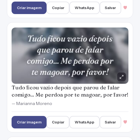
comigo... Me perdoa por te magoar, por favor!
— Marianna Moreno
Criar imagem
Copiar
WhatsApp
Salvar
Sinto falta de você, por isso, assumo meus
erros e te peço perdão com o coração aberto!
— Marianna Moreno
Criar imagem
Copiar
WhatsApp
Salvar
Sei que disse coisas ruins e não tiro minha
culpa disso. Você me perdoa for falar tudo
isso?
— Marianna Moreno