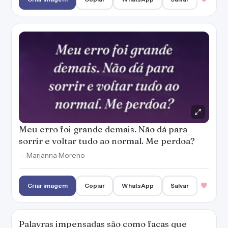
— Marianna Moreno
Criar imagem
Copiar
WhatsApp
Salvar
Palavras impensadas são como facas que
atravessam o coração. Desculpe-me por furar
o seu!
— Marianna Moreno
Criar imagem
Copiar
WhatsApp
Salvar
Eu te marquei negativamente com minhas
ações e te peço perdão. Podemos recomeçar?
— Marianna Moreno