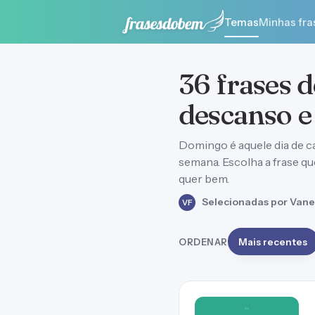
Temas
Minhas fra
36 frases 
descanso e
Domingo é aquele dia de c
semana. Escolha a frase 
quer bem.
Selecionadas por Vane
VF
ORDENAR
Mais recentes