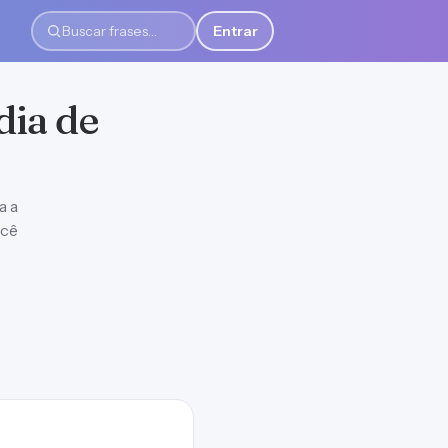
Entrar
Buscar frases
dia de
a a
ocê