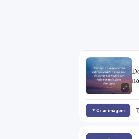
Do
na
Criar imagem