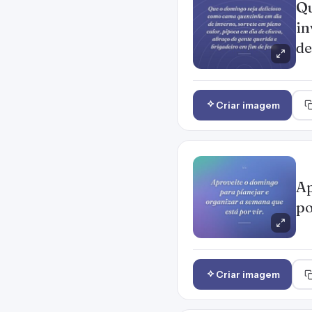
Qu
in
de
Criar imagem
Ap
po
Criar imagem