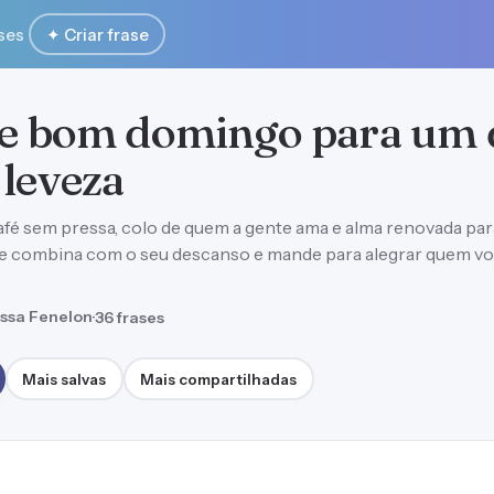
ses
✦ Criar frase
de bom domingo para um 
 leveza
afé sem pressa, colo de quem a gente ama e alma renovada par
que combina com o seu descanso e mande para alegrar quem v
ssa Fenelon
·
36 frases
Mais salvas
Mais compartilhadas