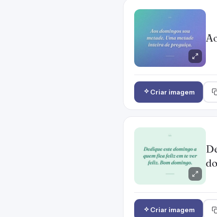
Ao
Criar imagem
De
do
Criar imagem