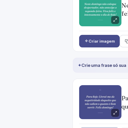
Ne
fe
Criar imagem
✦
Crie uma frase só sua
Pa
qu