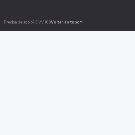
Precisa de apoio? CVV 188
Voltar ao topo
↑