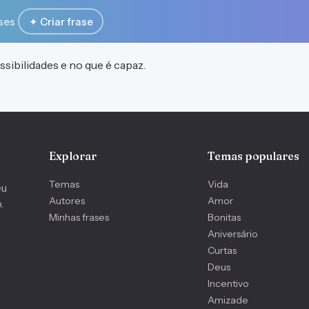
ses
✦ Criar frase
sibilidades e no que é capaz.
Explorar
Temas populares
Temas
Vida
eu
Autores
Amor
.
Minhas frases
Bonitas
Aniversário
Curtas
Deus
Incentivo
Amizade