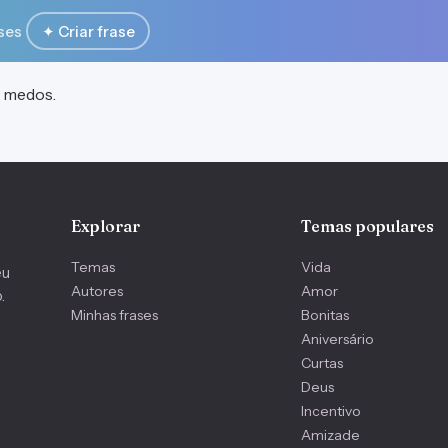
ses
✦ Criar frase
s medos.
Explorar
Temas populares
Temas
Vida
eu
Autores
Amor
.
Minhas frases
Bonitas
Aniversário
Curtas
Deus
Incentivo
Amizade