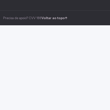
Precisa de apoio? CVV 188
Voltar ao topo
↑