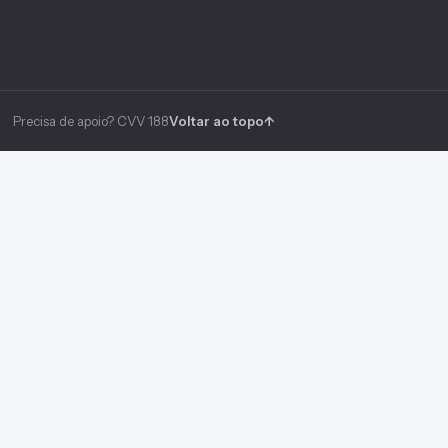
Precisa de apoio? CVV 188
Voltar ao topo
↑