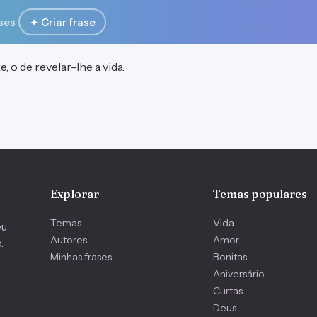
ses
✦ Criar frase
 o de revelar-lhe a vida.
Explorar
Temas populares
Temas
Vida
eu
Autores
Amor
.
Minhas frases
Bonitas
Aniversário
Curtas
Deus