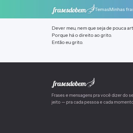
Temas
Minhas fra
Dever meu, nem que seja de pouca arte,
Porque há o direito ao grito.
Então eu grito.
Frases e mensagens pra você dizer do s
jeito — pra cada pessoa e cada momento