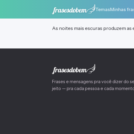
Temas
Minhas fra
As noites mais escuras produzem as e
Frases e mensagens pra você dizer do s
jeito — pra cada pessoa e cada momento