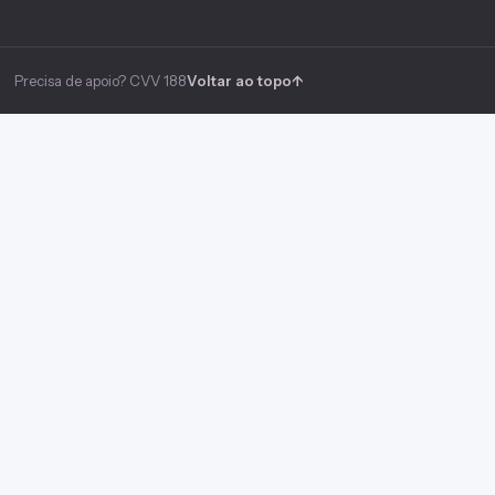
Precisa de apoio? CVV 188
Voltar ao topo
↑