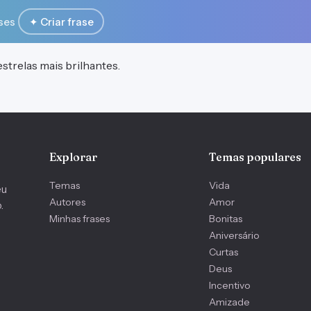
ses
✦ Criar frase
strelas mais brilhantes.
Explorar
Temas populares
Temas
Vida
eu
Autores
Amor
.
Minhas frases
Bonitas
Aniversário
Curtas
Deus
Incentivo
Amizade