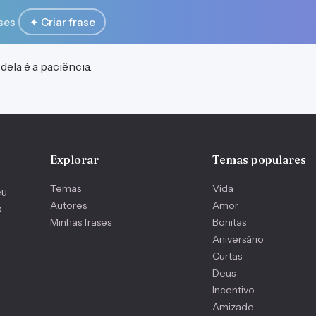
ses
✦ Criar frase
dela é a paciência.
Explorar
Temas populares
Temas
Vida
eu
Autores
Amor
.
Minhas frases
Bonitas
Aniversário
Curtas
Deus
Incentivo
Amizade