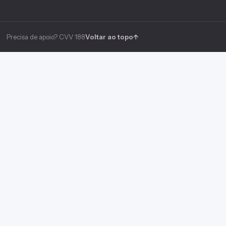
Precisa de apoio? CVV 188
Voltar ao topo
↑