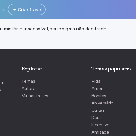
ses
✦ Criar frase
u mistério inacessível, seu enigma não decifrado.
Explorar
Temas populares
Temas
Vida
eu
Autores
Amor
.
Minhas frases
Bonitas
Aniversário
Curtas
Deus
Incentivo
Amizade