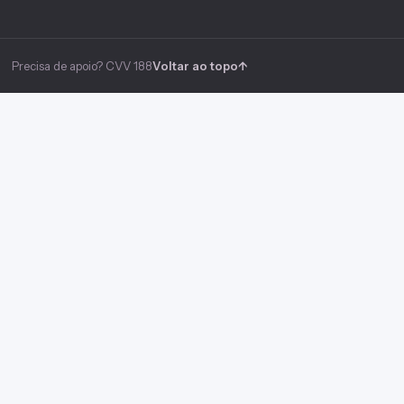
Precisa de apoio? CVV 188
Voltar ao topo
↑