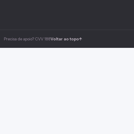
Precisa de apoio? CVV 188
Voltar ao topo
↑