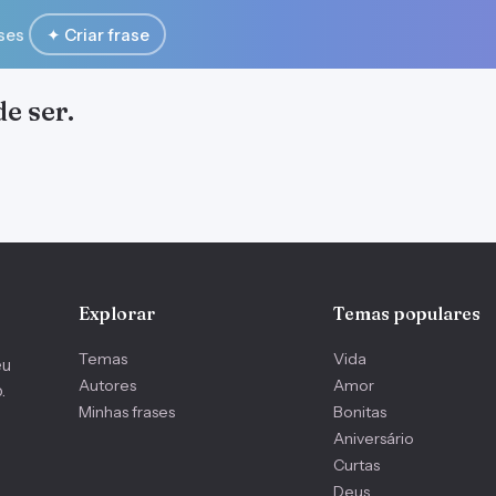
ses
✦ Criar frase
de ser.
Explorar
Temas populares
Temas
Vida
eu
Autores
Amor
.
Minhas frases
Bonitas
Aniversário
Curtas
Deus