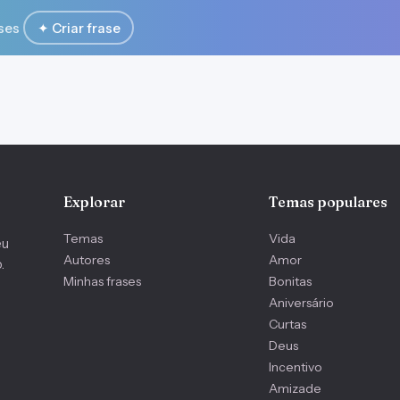
ses
✦ Criar frase
Explorar
Temas populares
Temas
Vida
eu
Autores
Amor
.
Minhas frases
Bonitas
Aniversário
Curtas
Deus
Incentivo
Amizade