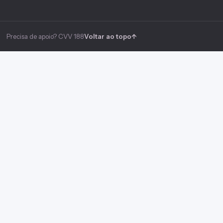
Precisa de apoio? CVV 188
Voltar ao topo
↑