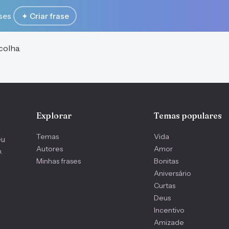
ses
✦ Criar frase
colha.
Explorar
Temas populares
Temas
Vida
eu
Autores
Amor
.
Minhas frases
Bonitas
Aniversário
Curtas
Deus
Incentivo
Amizade