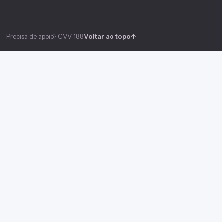
Precisa de apoio? CVV 188
Voltar ao topo
↑