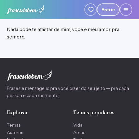
Entrar
Nada pode te afastar de mim, você é meu amor pra
sempre.
Frases e mensagens pra você dizer do seu jeito — pra cada
pessoa e cada momento.
Explorar
Temas populares
Temas
Vida
Autores
Amor