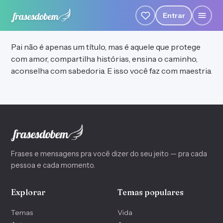
Entrar
Pai não é apenas um título, mas é aquele que protege
com amor, compartilha histórias, ensina o caminho,
aconselha com sabedoria. E isso você faz com maestria.
Frases e mensagens pra você dizer do seu jeito — pra cada
pessoa e cada momento.
Explorar
Temas populares
Temas
Vida